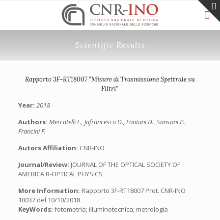
Scientific Results
Rapporto 3F-RT18007 “Misure di Trasmissione Spettrale su
Filtri”
Year:
2018
Authors:
Mercatelli L., Jafrancesco D., Fontani D., Sansoni P.,
Francini F.
Autors Affiliation:
CNR-INO
Journal/Review:
JOURNAL OF THE OPTICAL SOCIETY OF
AMERICA B-OPTICAL PHYSICS
More Information:
Rapporto 3F-RT18007 Prot. CNR-INO
10037 del 10/10/2018
KeyWords:
fotometria; illuminotecnica; metrologia