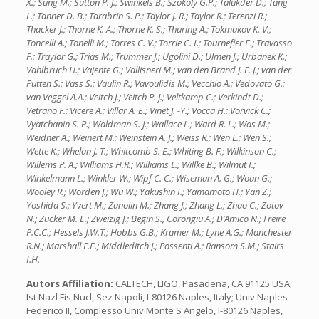
X.; Sung M.; Sutton P. J.; Swinkels B.; Szokoly G.P.; Talukder D.; Tang
L.; Tanner D. B.; Tarabrin S. P.; Taylor J. R.; Taylor R.; Terenzi R.;
Thacker J.; Thorne K. A.; Thorne K. S.; Thuring A.; Tokmakov K. V.;
Toncelli A.; Tonelli M.; Torres C. V.; Torrie C. I.; Tournefier E.; Travasso
F.; Traylor G.; Trias M.; Trummer J.; Ugolini D.; Ulmen J.; Urbanek K.;
Vahlbruch H.; Vajente G.; Vallisneri M.; van den Brand J. F. J.; van der
Putten S.; Vass S.; Vaulin R.; Vavoulidis M.; Vecchio A.; Vedovato G.;
van Veggel A.A.; Veitch J.; Veitch P. J.; Veltkamp C.; Verkindt D.;
Vetrano F.; Vicere A.; Villar A. E.; Vinet J. -Y.; Vocca H.; Vorvick C.;
Vyatchanin S. P.; Waldman S. J.; Wallace L.; Ward R. L.; Was M.;
Weidner A.; Weinert M.; Weinstein A. J.; Weiss R.; Wen L.; Wen S.;
Wette K.; Whelan J. T.; Whitcomb S. E.; Whiting B. F.; Wilkinson C.;
Willems P. A.; Williams H.R.; Williams L.; Willke B.; Wilmut I.;
Winkelmann L.; Winkler W.; Wipf C. C.; Wiseman A. G.; Woan G.;
Wooley R.; Worden J.; Wu W.; Yakushin I.; Yamamoto H.; Yan Z.;
Yoshida S.; Yvert M.; Zanolin M.; Zhang J.; Zhang L.; Zhao C.; Zotov
N.; Zucker M. E.; Zweizig J.; Begin S., Corongiu A.; D’Amico N.; Freire
P.C.C.; Hessels J.W.T.; Hobbs G.B.; Kramer M.; Lyne A.G.; Manchester
R.N.; Marshall F.E.; Middleditch J.; Possenti A.; Ransom S.M.; Stairs
I.H.
Autors Affiliation:
CALTECH, LIGO, Pasadena, CA 91125 USA;
Ist Nazl Fis Nucl, Sez Napoli, I-80126 Naples, Italy; Univ Naples
Federico II, Complesso Univ Monte S Angelo, I-80126 Naples,