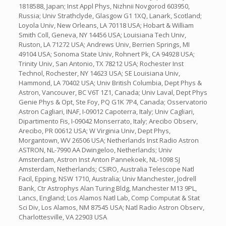
1818588, Japan; Inst Appl Phys, Nizhnii Novgorod 603950,
Russia; Univ Strathclyde, Glasgow G1 1XQ, Lanark, Scotland;
Loyola Univ, New Orleans, LA 70118 USA; Hobart & William
Smith Coll, Geneva, NY 14456 USA; Louisiana Tech Univ,
Ruston, LA 71272 USA; Andrews Univ, Berrien Springs, MI
49104 USA; Sonoma State Univ, Rohnert Pk, CA 94928 USA;
Trinity Univ, San Antonio, TX 78212 USA; Rochester Inst
Technol, Rochester, NY 14623 USA; SE Louisiana Univ,
Hammond, LA 70402 USA; Univ British Columbia, Dept Phys &
Astron, Vancouver, BC V6T 1Z1, Canada; Univ Laval, Dept Phys
Genie Phys & Opt, Ste Foy, PQ G1K 7P4, Canada; Osservatorio
Astron Cagliari, INAF, I-09012 Capoterra, Italy; Univ Cagliari,
Dipartimento Fis, I-09042 Monserrato, Italy; Arecibo Observ,
Arecibo, PR 00612 USA; W Virginia Univ, Dept Phys,
Morgantown, WV 26506 USA; Netherlands Inst Radio Astron
ASTRON, NL-7990 AA Dwingeloo, Netherlands; Univ
Amsterdam, Astron Inst Anton Pannekoek, NL-1098 SJ
Amsterdam, Netherlands; CSIRO, Australia Telescope Natl
Facil, Epping, NSW 1710, Australia; Univ Manchester, Jodrell
Bank, Ctr Astrophys Alan Turing Bldg, Manchester M13 9PL,
Lancs, England; Los Alamos Natl Lab, Comp Computat & Stat
Sci Div, Los Alamos, NM 87545 USA; Natl Radio Astron Observ,
Charlottesville, VA 22903 USA