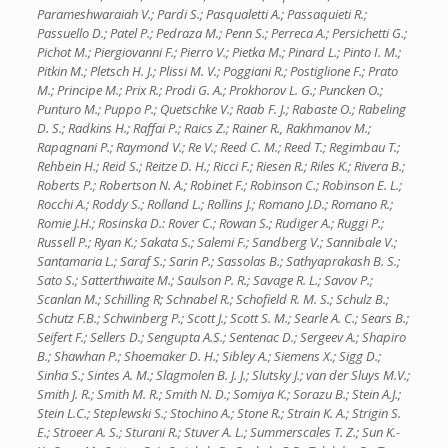
Parameshwaraiah V.; Pardi S.; Pasqualetti A.; Passaquieti R.;
Passuello D.; Patel P.; Pedraza M.; Penn S.; Perreca A.; Persichetti G.;
Pichot M.; Piergiovanni F.; Pierro V.; Pietka M.; Pinard L.; Pinto I. M.;
Pitkin M.; Pletsch H. J.; Plissi M. V.; Poggiani R.; Postiglione F.; Prato
M.; Principe M.; Prix R.; Prodi G. A.; Prokhorov L. G.; Puncken O.;
Punturo M.; Puppo P.; Quetschke V.; Raab F. J.; Rabaste O.; Rabeling
D. S.; Radkins H.; Raffai P.; Raics Z.; Rainer R., Rakhmanov M.;
Rapagnani P.; Raymond V.; Re V.; Reed C. M.; Reed T.; Regimbau T.;
Rehbein H.; Reid S.; Reitze D. H.; Ricci F.; Riesen R.; Riles K.; Rivera B.;
Roberts P.; Robertson N. A.; Robinet F.; Robinson C.; Robinson E. L.;
Rocchi A.; Roddy S.; Rolland L.; Rollins J.; Romano J.D.; Romano R.;
Romie J.H.; Rosinska D.: Rover C.; Rowan S.; Rudiger A.; Ruggi P.;
Russell P.; Ryan K.; Sakata S.; Salemi F.; Sandberg V.; Sannibale V.;
Santamaria L.; Saraf S.; Sarin P.; Sassolas B.; Sathyaprakash B. S.;
Sato S.; Satterthwaite M.; Saulson P. R.; Savage R. L.; Savov P.;
Scanlan M.; Schilling R; Schnabel R.; Schofield R. M. S.; Schulz B.;
Schutz F.B.; Schwinberg P.; Scott J.; Scott S. M.; Searle A. C.; Sears B.;
Seifert F.; Sellers D.; Sengupta A.S.; Sentenac D.; Sergeev A.; Shapiro
B.; Shawhan P.; Shoemaker D. H.; Sibley A.; Siemens X.; Sigg D.;
Sinha S.; Sintes A. M.; Slagmolen B. J. J.; Slutsky J.; van der Sluys M.V.;
Smith J. R.; Smith M. R.; Smith N. D.; Somiya K.; Sorazu B.; Stein A.J.;
Stein L.C.; Steplewski S.; Stochino A.; Stone R.; Strain K. A.; Strigin S.
E.; Stroeer A. S.; Sturani R.; Stuver A. L.; Summerscales T. Z.; Sun K.-