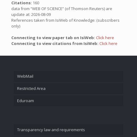
Citations:
160
data from “WEB OF SCIENCE” (of Thomson Reuters) are
update at: 2026-08-09
References taken from IsiWeb of Knowledge: (subscribers
only)
Connecting to view paper tab on IsiWeb:
Click here
Connecting to view citations from IsiWeb:
Click here
WebMail
Restricted Area
Eduroam
Transparency law and requirements