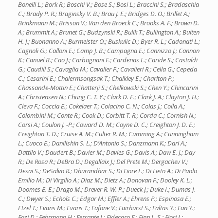
Bonelli L.; Bork R.; Boschi V.; Bose S.; Bosi L.; Braccini S.; Bradaschia
C.; Brady P. R.; Braginsky V. B.; Brau J. E.; Bridges D. O.; Brillet A.;
Brinkmann M.; Brisson V.; Van den Broeck C.; Brooks A. F.; Brown D.
A.; Brummit A.; Brunet G.; Budzynski R.; Bulik T.; Bullington A.; Bulten
H. J.; Buonanno A.; Burmeister O.; Buskulic D.; Byer R. L.; Cadonati L.;
Cagnoli G.; Calloni E.; Camp J. B.; Campagna E.; Cannizzo J.; Cannon
K.; Canuel B.; Cao J.; Carbognani F.; Cardenas L.; Caride S.; Castaldi
G.; Caudill S.; Cavaglia M.; Cavalier F.; Cavalieri R.; Cella G.; Cepeda
C.; Cesarini E.; Chalermsongsak T.; Chalkley E.; Charlton P.;
Chassande-Mottin E.; Chatterji S.; Chelkowski S.; Chen Y.; Chincarini
A.; Christensen N.; Chung C. T. Y.; Clark D. E.; Clark J. A.; Clayton J. H.;
Cleva F.; Coccia E.; Cokelaer T.; Colacino C. N.; Colas J.; Colla A.;
Colombini M.; Conte R.; Cook D.; Corbitt T. R.; Corda C.; Cornish N.;
Corsi A.; Coulon J. -P.; Coward D. M.; Coyne D. C.; Creighton J. D. E.;
Creighton T. D.; Cruise A. M.; Culter R. M.; Cumming A.; Cunningham
L.; Cuoco E.; Danilishin S. L.; D’Antonio S.; Danzmann K.; Dari A.;
Dattilo V.; Daudert B.; Davier M.; Davies G.; Davis A.; Daw E. J.; Day
R.; De Rosa R.; DeBra D.; Degallaix J.; Del Prete M.; Dergachev V.;
Desai S.; DeSalvo R.; Dhurandhar S.; Di Fiore L.; Di Lieto A.; Di Paolo
Emilio M.; Di Virgilio A.; Diaz M.; Dietz A.; Donovan F.; Dooley K. L.;
Doomes E. E.; Drago M.; Drever R. W. P.; Dueck J.; Duke I.; Dumas J. -
C.; Dwyer S.; Echols C.; Edgar M.; Effler A.; Ehrens P.; Espinosa E.;
Etzel T.; Evans M.; Evans T.; Fafone V.; Fairhurst S.; Faltas Y.; Fan Y.;
Fazi D.; Fehrmann H.; Ferrante I.; Fidecaro F.; Finn L. S.; Fiori I.;