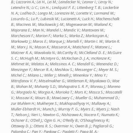
B.; Lazzarini A.; Lei H., Lei M.; Leindecker N.; Leonor I.; Leroy N.;
Letendre N.; Li C.; Lin H..; Lindquist P. E.; Littenberg T. B.; Lockerbie
N. A.; Lodhia D.; Longo M.; Lorenzini M.; Loriette V.; Lormand M.;
Losurdo G.; Lu P.; Lubinski M.; Lucianetti A.; Luck H.; Machenschalk
B.; MacInnis M.; Mackowski J.-M.; Mageswaran M.; Mailand K.;
Majorana E.; Man N.; Mandel I.; Mandic V.; Mantovani M.;
Marchesoni F.; Marion F.; Marka S.; Marka Z.; Markosyan A.;
Markowitz J.; Maros E.; Marque J.; Martelli F.; Martin I. W.; Martin R.
M.; Marx J. N.; Mason K.; Masserot A.; Matichard F.; Matone L.;
Matzner R. A.; Mavalvala N.; McCarthy R.; McClelland D. E.; McGuire
S. C.; McHugh M.; McIntyre G.; McKechan D. J. A.; mcKenzie K.;
Mehmet M.; Melatos A.; Melissinos A. C.; Mendell G.; Menendez D.;
Menzinger F.; Mercer R. A.; Meshkov S.; Messenger C.; Meyer M. S.;
Michel C.; Milano L.; Miller J.; Minelli J.; Minenkov Y.; Mino Y.;
Mitrofanov V. P.; Mitselmakher G.; Mittleman R.; Miyakawa O.; Moe
B.; Mohan M.; Mohanty S.D.; Mohapatra S. R. P.; Moreau J.; Moreno
G.; Morgado N.; Morgia A.; Morioka T.; Mors K.; Mosca S.; Moscatelli
V.; Mossavi K.; Mours B.; MowLowry C.; Mueller G.; Muhammad D.;
zur Muhlem H.; Mukherjee S.; Mukhopadhyay H.; Mullavey A.;
Muller-Ebhardt H.; Munch J.; Murray P. G.; Myers E.; Myers J.; Nash
T.; Nelson J.; Neri I.; Newton G.; Nishizawa A.; Nocera F.; Numata K.;
Ochsner E.; O’Dell J.; Ogin G. H.; O’Reilly B.; O’Shaughnessy R.;
Ottaway D. J.; Ottens R. S.; Overmier H.; Owen B. J.; Pagliaroli G.;
Palomba C.; Pan Y.; Pankow C.; Paoletti F.; Papa M. A.;