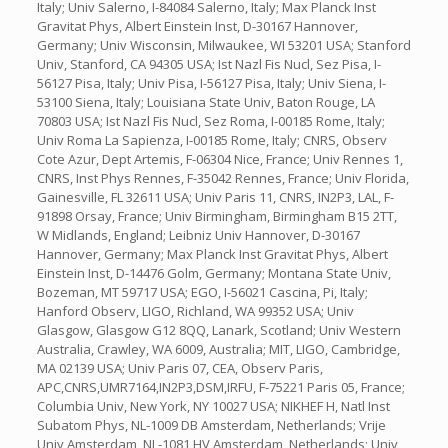
Italy; Univ Salerno, I-84084 Salerno, Italy; Max Planck Inst
Gravitat Phys, Albert Einstein Inst, D-30167 Hannover,
Germany; Univ Wisconsin, Milwaukee, WI 53201 USA; Stanford
Univ, Stanford, CA 94305 USA; Ist Nazl Fis Nucl, Sez Pisa, I-
56127 Pisa, Italy; Univ Pisa, I-56127 Pisa, Italy; Univ Siena, I-
53100 Siena, Italy; Louisiana State Univ, Baton Rouge, LA
70803 USA; Ist Nazl Fis Nucl, Sez Roma, I-00185 Rome, Italy;
Univ Roma La Sapienza, I-00185 Rome, Italy; CNRS, Observ
Cote Azur, Dept Artemis, F-06304 Nice, France; Univ Rennes 1,
CNRS, Inst Phys Rennes, F-35042 Rennes, France; Univ Florida,
Gainesville, FL 32611 USA; Univ Paris 11, CNRS, IN2P3, LAL, F-
91898 Orsay, France; Univ Birmingham, Birmingham B15 2TT,
W Midlands, England; Leibniz Univ Hannover, D-30167
Hannover, Germany; Max Planck Inst Gravitat Phys, Albert
Einstein Inst, D-14476 Golm, Germany; Montana State Univ,
Bozeman, MT 59717 USA; EGO, I-56021 Cascina, Pi, Italy;
Hanford Observ, LIGO, Richland, WA 99352 USA; Univ
Glasgow, Glasgow G12 8QQ, Lanark, Scotland; Univ Western
Australia, Crawley, WA 6009, Australia; MIT, LIGO, Cambridge,
MA 02139 USA; Univ Paris 07, CEA, Observ Paris,
APC,CNRS,UMR7164,IN2P3,DSM,IRFU, F-75221 Paris 05, France;
Columbia Univ, New York, NY 10027 USA; NIKHEF H, Natl Inst
Subatom Phys, NL-1009 DB Amsterdam, Netherlands; Vrije
Univ Amsterdam, NL-1081 HV Amsterdam, Netherlands; Univ