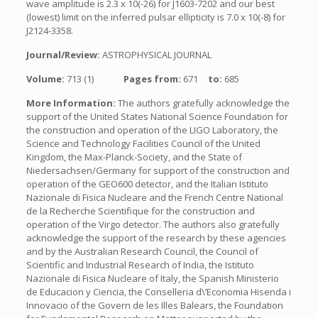
wave amplitude is 2.3 x 10(-26) for J1603-7202 and our best
(lowest) limit on the inferred pulsar ellipticity is 7.0 x 10(-8) for
J2124-3358.
Journal/Review:
ASTROPHYSICAL JOURNAL
Volume:
713 (1)
Pages from:
671
to:
685
More Information:
The authors gratefully acknowledge the
support of the United States National Science Foundation for
the construction and operation of the LIGO Laboratory, the
Science and Technology Facilities Council of the United
Kingdom, the Max-Planck-Society, and the State of
Niedersachsen/Germany for support of the construction and
operation of the GEO600 detector, and the Italian Istituto
Nazionale di Fisica Nucleare and the French Centre National
de la Recherche Scientifique for the construction and
operation of the Virgo detector. The authors also gratefully
acknowledge the support of the research by these agencies
and by the Australian Research Council, the Council of
Scientific and Industrial Research of India, the Istituto
Nazionale di Fisica Nucleare of Italy, the Spanish Ministerio
de Educacion y Ciencia, the Conselleria d\’Economia Hisenda i
Innovacio of the Govern de les Illes Balears, the Foundation