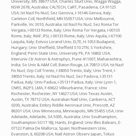
University, MS 38677 USA; Charles Sturt Univ, Wagga Wagga,
NSW 2678, Australia; CALTECH, CaRT, Pasadena, CA 91125
USA; Ist Nazl Fis Nucl, Sez Genova, I-16146 Genoa, Italy;
Carleton Coll, Northfield, MN 55057 USA; Univ Melbourne,
Parkville, Vic 3010, Australia; Ist Nazl Fis Nucl, Sez Roma Tor
Vergata, I-00133 Rome, Italy; Univ Roma Tor Vergata, I-00133
Rome, Italy; INAF, IFSI, I-00133 Rome, Italy; Univ Aquila, I-67100
Laquila, Italy; Eotvos Lorand Univ, ELTE, H-1053 Budapest,
Hungary; Univ Sheffield, Sheffield S10 2TN, S Yorkshire,
England; Penn State Univ, University Pk, PA 16802 USA;
Interuniv Ctr Astron & Astrophys, Pune 411007, Maharashtra,
India; So Univ & A&M Coll, Baton Rouge, LA 70813 USA; Ist Nazl
Fis Nucl, Grp Coll Trento, I-38050 Trento, Italy; Univ Trent, I-
38050 Trento, Italy; Ist Nazl Fis Nucl, Sez Padova, I-35131
Padua, Italy; Univ Padua, I-35131 Padua, Italy; Univ Lyon 1,
CNRS, IN2P3, LMA, F-69622 Villeurbanne, France; Univ
Rochester, Rochester, NY 14627 USA; Univ Texas Austin,
Austin, TX 78712 USA; Australian Natl Univ, Canberra, ACT
0200, Australia; Embry Riddle Aeronaut Univ, Prescott, AZ
86301 USA; Univ Minnesota, Minneapolis, MN 55455 USA; Univ
Adelaide, Adelaide, SA 5005, Australia; Univ Southampton,
Southampton SO17 1BJ, Hants, England; Univ Illes Balears, E-
07122 Palma De Mallorca, Spain; Northwestern Univ,
Evanston, IL 60208 USA; Natl Astron Observ Japan, Tokyo