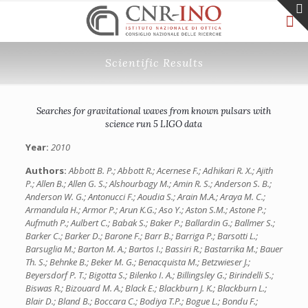
Scientific Results
Searches for gravitational waves from known pulsars with
science run 5 LIGO data
Year:
2010
Authors:
Abbott B. P.; Abbott R.; Acernese F.; Adhikari R. X.; Ajith
P.; Allen B.; Allen G. S.; Alshourbagy M.; Amin R. S.; Anderson S. B.;
Anderson W. G.; Antonucci F.; Aoudia S.; Arain M.A.; Araya M. C.;
Armandula H.; Armor P.; Arun K.G.; Aso Y.; Aston S.M.; Astone P.;
Aufmuth P.; Aulbert C.; Babak S.; Baker P.; Ballardin G.; Ballmer S.;
Barker C.; Barker D.; Barone F.; Barr B.; Barriga P.; Barsotti L.;
Barsuglia M.; Barton M. A.; Bartos I.; Bassiri R.; Bastarrika M.; Bauer
Th. S.; Behnke B.; Beker M. G.; Benacquista M.; Betzwieser J.;
Beyersdorf P. T.; Bigotta S.; Bilenko I. A.; Billingsley G.; Birindelli S.;
Biswas R.; Bizouard M. A.; Black E.; Blackburn J. K.; Blackburn L.;
Blair D.; Bland B.; Boccara C.; Bodiya T.P.; Bogue L.; Bondu F.;