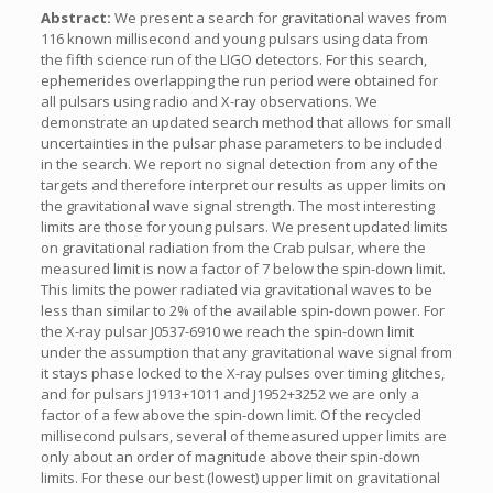
Abstract:
We present a search for gravitational waves from
116 known millisecond and young pulsars using data from
the fifth science run of the LIGO detectors. For this search,
ephemerides overlapping the run period were obtained for
all pulsars using radio and X-ray observations. We
demonstrate an updated search method that allows for small
uncertainties in the pulsar phase parameters to be included
in the search. We report no signal detection from any of the
targets and therefore interpret our results as upper limits on
the gravitational wave signal strength. The most interesting
limits are those for young pulsars. We present updated limits
on gravitational radiation from the Crab pulsar, where the
measured limit is now a factor of 7 below the spin-down limit.
This limits the power radiated via gravitational waves to be
less than similar to 2% of the available spin-down power. For
the X-ray pulsar J0537-6910 we reach the spin-down limit
under the assumption that any gravitational wave signal from
it stays phase locked to the X-ray pulses over timing glitches,
and for pulsars J1913+1011 and J1952+3252 we are only a
factor of a few above the spin-down limit. Of the recycled
millisecond pulsars, several of themeasured upper limits are
only about an order of magnitude above their spin-down
limits. For these our best (lowest) upper limit on gravitational