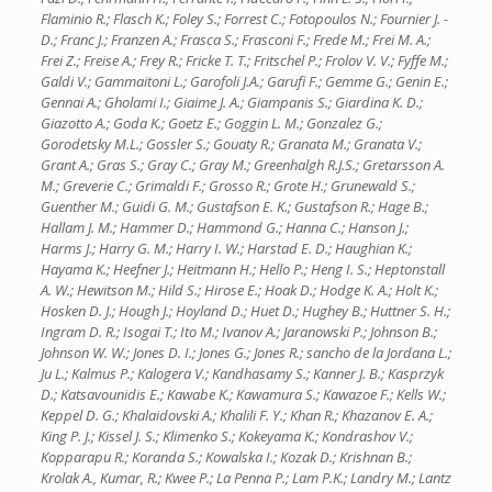
Flaminio R.; Flasch K.; Foley S.; Forrest C.; Fotopoulos N.; Fournier J. -
D.; Franc J.; Franzen A.; Frasca S.; Frasconi F.; Frede M.; Frei M. A.;
Frei Z.; Freise A.; Frey R.; Fricke T. T.; Fritschel P.; Frolov V. V.; Fyffe M.;
Galdi V.; Gammaitoni L.; Garofoli J.A.; Garufi F.; Gemme G.; Genin E.;
Gennai A.; Gholami I.; Giaime J. A.; Giampanis S.; Giardina K. D.;
Giazotto A.; Goda K.; Goetz E.; Goggin L. M.; Gonzalez G.;
Gorodetsky M.L.; Gossler S.; Gouaty R.; Granata M.; Granata V.;
Grant A.; Gras S.; Gray C.; Gray M.; Greenhalgh R.J.S.; Gretarsson A.
M.; Greverie C.; Grimaldi F.; Grosso R.; Grote H.; Grunewald S.;
Guenther M.; Guidi G. M.; Gustafson E. K.; Gustafson R.; Hage B.;
Hallam J. M.; Hammer D.; Hammond G.; Hanna C.; Hanson J.;
Harms J.; Harry G. M.; Harry I. W.; Harstad E. D.; Haughian K.;
Hayama K.; Heefner J.; Heitmann H.; Hello P.; Heng I. S.; Heptonstall
A. W.; Hewitson M.; Hild S.; Hirose E.; Hoak D.; Hodge K. A.; Holt K.;
Hosken D. J.; Hough J.; Hoyland D.; Huet D.; Hughey B.; Huttner S. H.;
Ingram D. R.; Isogai T.; Ito M.; Ivanov A.; Jaranowski P.; Johnson B.;
Johnson W. W.; Jones D. I.; Jones G.; Jones R.; sancho de la Jordana L.;
Ju L.; Kalmus P.; Kalogera V.; Kandhasamy S.; Kanner J. B.; Kasprzyk
D.; Katsavounidis E.; Kawabe K.; Kawamura S.; Kawazoe F.; Kells W.;
Keppel D. G.; Khalaidovski A.; Khalili F. Y.; Khan R.; Khazanov E. A.;
King P. J.; Kissel J. S.; Klimenko S.; Kokeyama K.; Kondrashov V.;
Kopparapu R.; Koranda S.; Kowalska I.; Kozak D.; Krishnan B.;
Krolak A., Kumar, R.; Kwee P.; La Penna P.; Lam P.K.; Landry M.; Lantz