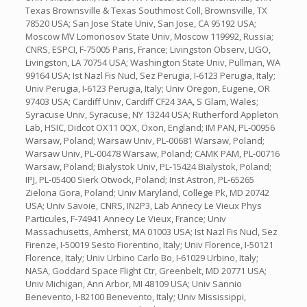
Texas Brownsville & Texas Southmost Coll, Brownsville, TX
78520 USA; San Jose State Univ, San Jose, CA 95192 USA;
Moscow MV Lomonosov State Univ, Moscow 119992, Russia;
CNRS, ESPCI, F-75005 Paris, France; Livingston Observ, LIGO,
Livingston, LA 70754 USA; Washington State Univ, Pullman, WA
99164 USA; Ist Nazl Fis Nucl, Sez Perugia, I-6123 Perugia, Italy;
Univ Perugia, I-6123 Perugia, Italy; Univ Oregon, Eugene, OR
97403 USA; Cardiff Univ, Cardiff CF24 3AA, S Glam, Wales;
Syracuse Univ, Syracuse, NY 13244 USA; Rutherford Appleton
Lab, HSIC, Didcot OX11 0QX, Oxon, England; IM PAN, PL-00956
Warsaw, Poland; Warsaw Univ, PL-00681 Warsaw, Poland;
Warsaw Univ, PL-00478 Warsaw, Poland; CAMK PAM, PL-00716
Warsaw, Poland; Bialystok Univ, PL-15424 Bialystok, Poland;
IPJ, PL-05400 Sierk Otwock, Poland; Inst Astron, PL-65265
Zielona Gora, Poland; Univ Maryland, College Pk, MD 20742
USA; Univ Savoie, CNRS, IN2P3, Lab Annecy Le Vieux Phys
Particules, F-74941 Annecy Le Vieux, France; Univ
Massachusetts, Amherst, MA 01003 USA; Ist Nazl Fis Nucl, Sez
Firenze, I-50019 Sesto Fiorentino, Italy; Univ Florence, I-50121
Florence, Italy; Univ Urbino Carlo Bo, I-61029 Urbino, Italy;
NASA, Goddard Space Flight Ctr, Greenbelt, MD 20771 USA;
Univ Michigan, Ann Arbor, MI 48109 USA; Univ Sannio
Benevento, I-82100 Benevento, Italy; Univ Mississippi,