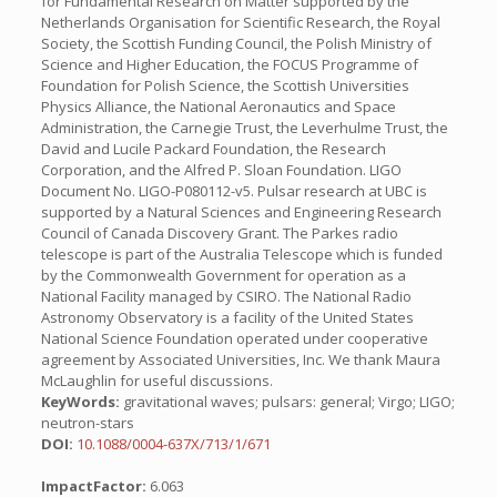
for Fundamental Research on Matter supported by the
Netherlands Organisation for Scientific Research, the Royal
Society, the Scottish Funding Council, the Polish Ministry of
Science and Higher Education, the FOCUS Programme of
Foundation for Polish Science, the Scottish Universities
Physics Alliance, the National Aeronautics and Space
Administration, the Carnegie Trust, the Leverhulme Trust, the
David and Lucile Packard Foundation, the Research
Corporation, and the Alfred P. Sloan Foundation. LIGO
Document No. LIGO-P080112-v5. Pulsar research at UBC is
supported by a Natural Sciences and Engineering Research
Council of Canada Discovery Grant. The Parkes radio
telescope is part of the Australia Telescope which is funded
by the Commonwealth Government for operation as a
National Facility managed by CSIRO. The National Radio
Astronomy Observatory is a facility of the United States
National Science Foundation operated under cooperative
agreement by Associated Universities, Inc. We thank Maura
McLaughlin for useful discussions.
KeyWords:
gravitational waves; pulsars: general; Virgo; LIGO;
neutron-stars
DOI:
10.1088/0004-637X/713/1/671
ImpactFactor:
6.063