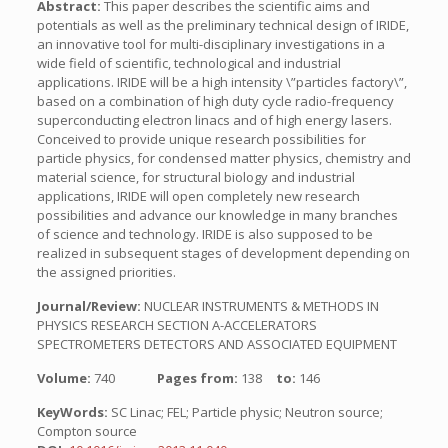
Abstract:
This paper describes the scientific aims and
potentials as well as the preliminary technical design of IRIDE,
an innovative tool for multi-disciplinary investigations in a
wide field of scientific, technological and industrial
applications. IRIDE will be a high intensity \”particles factory\”,
based on a combination of high duty cycle radio-frequency
superconducting electron linacs and of high energy lasers.
Conceived to provide unique research possibilities for
particle physics, for condensed matter physics, chemistry and
material science, for structural biology and industrial
applications, IRIDE will open completely new research
possibilities and advance our knowledge in many branches
of science and technology. IRIDE is also supposed to be
realized in subsequent stages of development depending on
the assigned priorities.
Journal/Review:
NUCLEAR INSTRUMENTS & METHODS IN
PHYSICS RESEARCH SECTION A-ACCELERATORS
SPECTROMETERS DETECTORS AND ASSOCIATED EQUIPMENT
Volume:
740
Pages from:
138
to:
146
KeyWords:
SC Linac; FEL; Particle physic; Neutron source;
Compton source