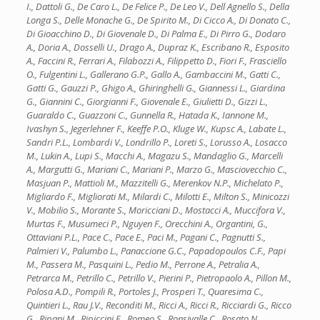
I., Dattoli G., De Caro L., De Felice P., De Leo V., Dell Agnello S., Della
Longa S., Delle Monache G., De Spirito M., Di Cicco A., Di Donato C.,
Di Gioacchino D., Di Giovenale D., Di Palma E., Di Pirro G., Dodaro
A., Doria A., Dosselli U., Drago A., Dupraz K., Escribano R., Esposito
A., Faccini R., Ferrari A., Filabozzi A., Filippetto D., Fiori F., Frasciello
O., Fulgentini L., Gallerano G.P., Gallo A., Gambaccini M., Gatti C.,
Gatti G., Gauzzi P., Ghigo A., Ghiringhelli G., Giannessi L., Giardina
G., Giannini C., Giorgianni F., Giovenale E., Giulietti D., Gizzi L.,
Guaraldo C., Guazzoni C., Gunnella R., Hatada K., Iannone M.,
Ivashyn S., Jegerlehner F., Keeffe P.O., Kluge W., Kupsc A., Labate L.,
Sandri P.L., Lombardi V., Londrillo P., Loreti S., Lorusso A., Losacco
M., Lukin A., Lupi S., Macchi A., Magazu S., Mandaglio G., Marcelli
A., Margutti G., Mariani C., Mariani P., Marzo G., Masciovecchio C.,
Masjuan P., Mattioli M., Mazzitelli G., Merenkov N.P., Michelato P.,
Migliardo F., Migliorati M., Milardi C., Milotti E., Milton S., Minicozzi
V., Mobilio S., Morante S., Moricciani D., Mostacci A., Muccifora V.,
Murtas F., Musumeci P., Nguyen F., Orecchini A., Organtini, G.,
Ottaviani P.L., Pace C., Pace E., Paci M., Pagani C., Pagnutti S.,
Palmieri V., Palumbo L., Panaccione G.C., Papadopoulos C.F., Papi
M., Passera M., Pasquini L., Pedio M., Perrone A., Petralia A.,
Petrarca M., Petrillo C., Petrillo V., Pierini P., Pietropaolo A., Pillon M.,
Polosa A.D., Pompili R., Portoles J., Prosperi T., Quaresima C.,
Quintieri L., Rau J.V., Reconditi M., Ricci A., Ricci R., Ricciardi G., Ricco
G., Ripani M., Ripiccini E., Romeo S., Ronsivalle C., Rosato N.,