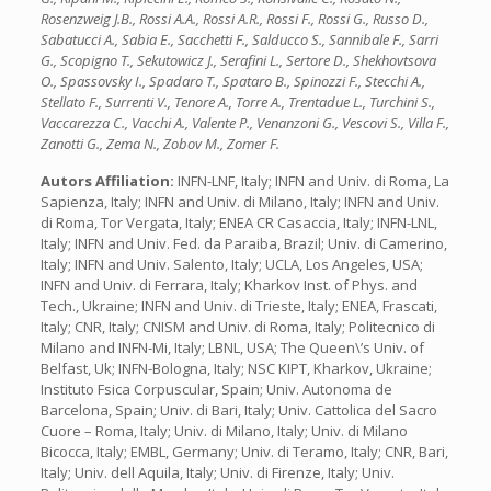
Rosenzweig J.B., Rossi A.A., Rossi A.R., Rossi F., Rossi G., Russo D.,
Sabatucci A., Sabia E., Sacchetti F., Salducco S., Sannibale F., Sarri
G., Scopigno T., Sekutowicz J., Serafini L., Sertore D., Shekhovtsova
O., Spassovsky I., Spadaro T., Spataro B., Spinozzi F., Stecchi A.,
Stellato F., Surrenti V., Tenore A., Torre A., Trentadue L., Turchini S.,
Vaccarezza C., Vacchi A., Valente P., Venanzoni G., Vescovi S., Villa F.,
Zanotti G., Zema N., Zobov M., Zomer F.
Autors Affiliation:
INFN-LNF, Italy; INFN and Univ. di Roma, La
Sapienza, Italy; INFN and Univ. di Milano, Italy; INFN and Univ.
di Roma, Tor Vergata, Italy; ENEA CR Casaccia, Italy; INFN-LNL,
Italy; INFN and Univ. Fed. da Paraiba, Brazil; Univ. di Camerino,
Italy; INFN and Univ. Salento, Italy; UCLA, Los Angeles, USA;
INFN and Univ. di Ferrara, Italy; Kharkov Inst. of Phys. and
Tech., Ukraine; INFN and Univ. di Trieste, Italy; ENEA, Frascati,
Italy; CNR, Italy; CNISM and Univ. di Roma, Italy; Politecnico di
Milano and INFN-Mi, Italy; LBNL, USA; The Queen\’s Univ. of
Belfast, Uk; INFN-Bologna, Italy; NSC KIPT, Kharkov, Ukraine;
Instituto Fsica Corpuscular, Spain; Univ. Autonoma de
Barcelona, Spain; Univ. di Bari, Italy; Univ. Cattolica del Sacro
Cuore – Roma, Italy; Univ. di Milano, Italy; Univ. di Milano
Bicocca, Italy; EMBL, Germany; Univ. di Teramo, Italy; CNR, Bari,
Italy; Univ. dell Aquila, Italy; Univ. di Firenze, Italy; Univ.