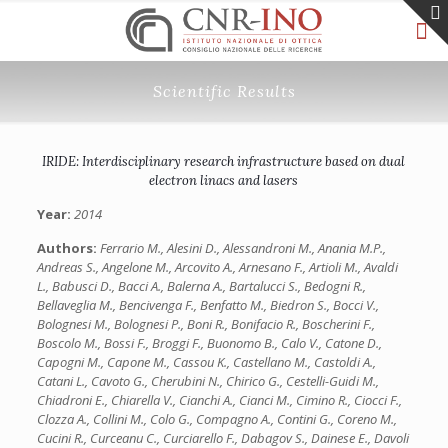
Scientific Results
IRIDE: Interdisciplinary research infrastructure based on dual
electron linacs and lasers
Year:
2014
Authors:
Ferrario M., Alesini D., Alessandroni M., Anania M.P.,
Andreas S., Angelone M., Arcovito A., Arnesano F., Artioli M., Avaldi
L., Babusci D., Bacci A., Balerna A., Bartalucci S., Bedogni R.,
Bellaveglia M., Bencivenga F., Benfatto M., Biedron S., Bocci V.,
Bolognesi M., Bolognesi P., Boni R., Bonifacio R., Boscherini F.,
Boscolo M., Bossi F., Broggi F., Buonomo B., Calo V., Catone D.,
Capogni M., Capone M., Cassou K., Castellano M., Castoldi A.,
Catani L., Cavoto G., Cherubini N., Chirico G., Cestelli-Guidi M.,
Chiadroni E., Chiarella V., Cianchi A., Cianci M., Cimino R., Ciocci F.,
Clozza A., Collini M., Colo G., Compagno A., Contini G., Coreno M.,
Cucini R., Curceanu C., Curciarello F., Dabagov S., Dainese E., Davoli