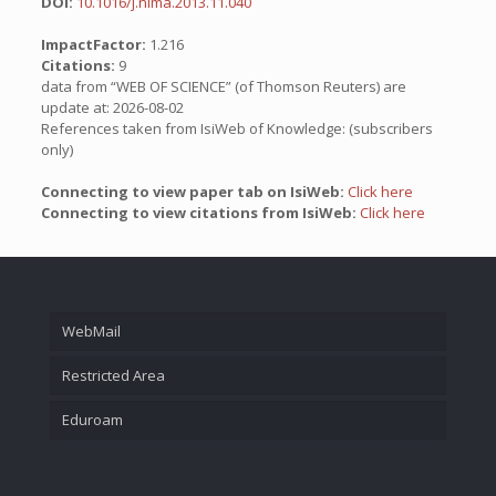
DOI:
10.1016/j.nima.2013.11.040
ImpactFactor:
1.216
Citations:
9
data from “WEB OF SCIENCE” (of Thomson Reuters) are
update at: 2026-08-02
References taken from IsiWeb of Knowledge: (subscribers
only)
Connecting to view paper tab on IsiWeb:
Click here
Connecting to view citations from IsiWeb:
Click here
WebMail
Restricted Area
Eduroam