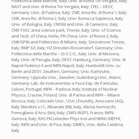
Politecnica delle Marche, Italy; Univ. di Roma Tor Vergata, Italy;
NAST and Univ. di Roma Tor Vergata, Italy; CFEL – DESY,
Germany; Univ. di Padova, Italy; CNR, Area Ric. di Roma 1, Italy;
CNR, Area Ric. di Roma 2, Italy; Univ. Roma La Sapienza, Italy;
Univ. of Bologna, Italy; CNISM and Univ. di Camerino, Italy;
CNR-TASC area science park, Trieste, Italy; Univ. of Science
and Tech. of China, Hefei, PR China; Univ. of Roma 3, Italy;
CNR/SPIN and Politecnico di Milano, Italy; Sincrotrone Trieste,
Italy; RMP Srl, Italy; HZ Dresden-Rossendorf, Germany; Univ.
Politecnica delle Marche – Di.S.C.O., Italy; Univ. di Messina,
Italy; Univ. di Perugia, Italy; DESY, Hamburg, Germany; Univ. di
Napoli Federico II and INFN-Napoli, Italy; Humboldt-Univ. zu
Berlin and DESY, Zeuthen, Germany; Univ. Karlsruhe,
Germany; Uppsala Univ., Sweden; Gutenberg-Univ., Mainz,
Germany: Lab. de Instrumentao e Fsica Exp. de Partculas,
Lisbon, Portugal; INFN – Padova, Italy; Institute of Nuclear
Physics, Cracow, Poland; Univ. di Parma and INFN – Milano
Bicocca, Italy; Colorado Univ., USA; LFoundry, Avezzano (AQ),
Italy; Menikini s.r.l., Albairate (MI), Italy; Alenia Aermacchi,
Pomogliano d Arco (NA), Italy; CNRS-IN2P3, France; INFN-
Genova, Italy; RAS PN Lebedev Phys Inst and NRNU MEPHI,
Italy; INFN and Univ. di Pisa, Italy; DIMES, Univ. della Calabria,
Italy