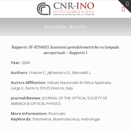
Scientific Results
Rapporto 3F-RT04015 Scansioni goniofotometriche su lampade
aeroportuali – Rapporto 1
Year:
2004
Authors:
Francini F., Jafrancesco D., Mercatelli L.
Autors Affiliation:
Istituto Nazionale di Ottica Applicata,
Largo E. Fermi 6, 50125 Firenze, Italy
Journal/Review:
JOURNAL OF THE OPTICAL SOCIETY OF
AMERICA B-OPTICAL PHYSICS
More Information:
Riservato
KeyWords:
fotometria; illuminotecnica; metrologia