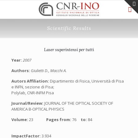
Scientific Results
Laser superintensi per tutti
Year:
2007
Authors:
Giulietti D., Macchi A.
Autors Affiliation:
Dipartimento di Fisica, Università di Pisa
e INFN, sezione di Pisa;
Polylab, CNR-INFM Pisa
Journal/Review:
JOURNAL OF THE OPTICAL SOCIETY OF
AMERICA B-OPTICAL PHYSICS
Volume:
23
Pages from:
76
to:
84
ImpactFactor:
3.934