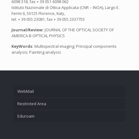
6098 318, fax + 39 051 6098 062
Istituto Nazionale di Ottica Applicata (CNR – INOA), Largo E.
Fermi 6, 50125 Florence, Italy,
tel. + 39 055 23081, fax + 39 055 2337755
Journal/Review:
JOURNAL OF THE OPTICAL SOCIETY OF
AMERICA B-OPTICAL PHYSICS
KeyWords:
Multispectral imaging; Principal components
analysis; Painting analysis
WebMail
Restricted Area
Eduroam