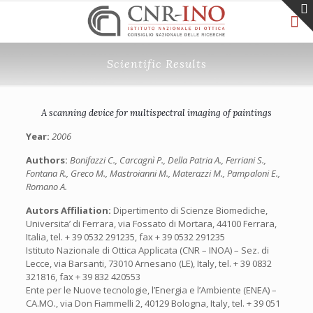
Scientific Results
A scanning device for multispectral imaging of paintings
Year:
2006
Authors:
Bonifazzi C., Carcagnì P., Della Patria A., Ferriani S.,
Fontana R., Greco M., Mastroianni M., Materazzi M., Pampaloni E.,
Romano A.
Autors Affiliation:
Dipertimento di Scienze Biomediche,
Universita’ di Ferrara, via Fossato di Mortara, 44100 Ferrara,
Italia, tel. + 39 0532 291235, fax + 39 0532 291235
Istituto Nazionale di Ottica Applicata (CNR – INOA) – Sez. di
Lecce, via Barsanti, 73010 Arnesano (LE), Italy, tel. + 39 0832
321816, fax + 39 832 420553
Ente per le Nuove tecnologie, l’Energia e l’Ambiente (ENEA) –
CA.MO., via Don Fiammelli 2, 40129 Bologna, Italy, tel. + 39 051