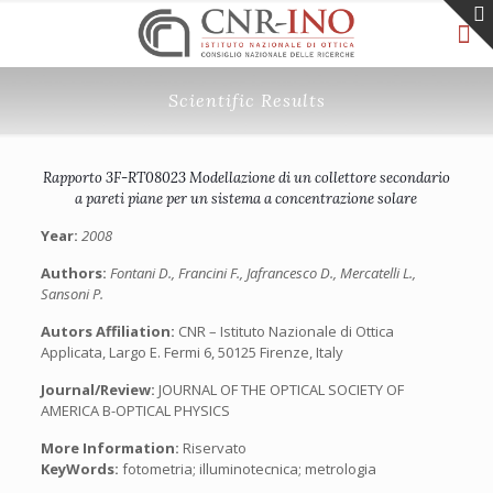
Scientific Results
Rapporto 3F-RT08023 Modellazione di un collettore secondario
a pareti piane per un sistema a concentrazione solare
Year:
2008
Authors:
Fontani D., Francini F., Jafrancesco D., Mercatelli L.,
Sansoni P.
Autors Affiliation:
CNR – Istituto Nazionale di Ottica
Applicata, Largo E. Fermi 6, 50125 Firenze, Italy
Journal/Review:
JOURNAL OF THE OPTICAL SOCIETY OF
AMERICA B-OPTICAL PHYSICS
More Information:
Riservato
KeyWords:
fotometria; illuminotecnica; metrologia