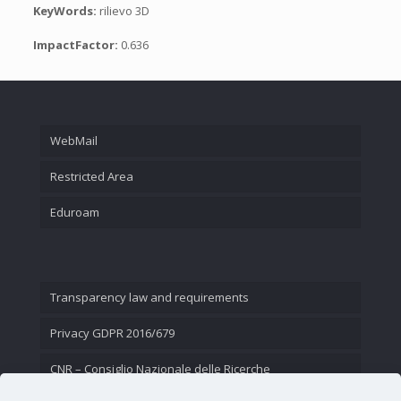
KeyWords:
rilievo 3D
ImpactFactor:
0.636
WebMail
Restricted Area
Eduroam
Transparency law and requirements
Privacy GDPR 2016/679
CNR – Consiglio Nazionale delle Ricerche