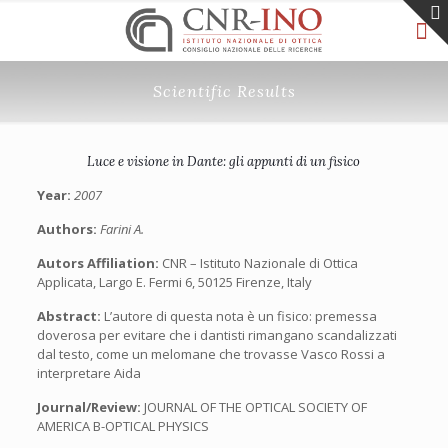
Scientific Results
Luce e visione in Dante: gli appunti di un fisico
Year:
2007
Authors:
Farini A.
Autors Affiliation:
CNR – Istituto Nazionale di Ottica
Applicata, Largo E. Fermi 6, 50125 Firenze, Italy
Abstract:
L’autore di questa nota è un fisico: premessa
doverosa per evitare che i dantisti rimangano scandalizzati
dal testo, come un melomane che trovasse Vasco Rossi a
interpretare Aida
Journal/Review:
JOURNAL OF THE OPTICAL SOCIETY OF
AMERICA B-OPTICAL PHYSICS