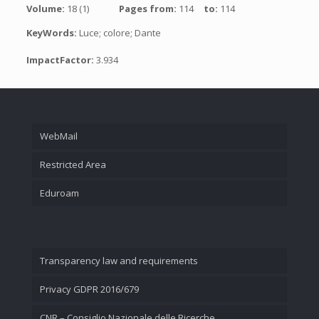
Volume:
18 (1)
Pages from:
114
to:
114
KeyWords:
Luce; colore; Dante
ImpactFactor:
3.934
WebMail
Restricted Area
Eduroam
Transparency law and requirements
Privacy GDPR 2016/679
CNR – Consiglio Nazionale delle Ricerche