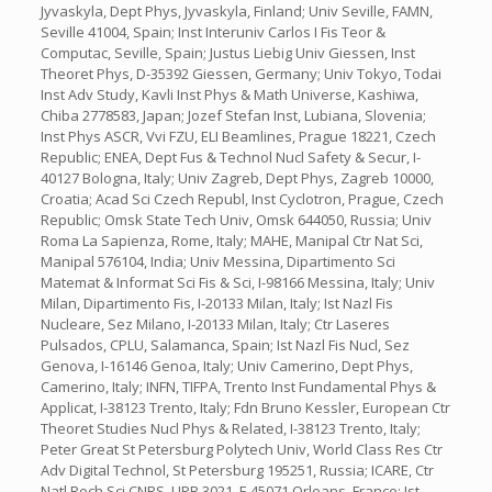
Jyvaskyla, Dept Phys, Jyvaskyla, Finland; Univ Seville, FAMN,
Seville 41004, Spain; Inst Interuniv Carlos I Fis Teor &
Computac, Seville, Spain; Justus Liebig Univ Giessen, Inst
Theoret Phys, D-35392 Giessen, Germany; Univ Tokyo, Todai
Inst Adv Study, Kavli Inst Phys & Math Universe, Kashiwa,
Chiba 2778583, Japan; Jozef Stefan Inst, Lubiana, Slovenia;
Inst Phys ASCR, Vvi FZU, ELI Beamlines, Prague 18221, Czech
Republic; ENEA, Dept Fus & Technol Nucl Safety & Secur, I-
40127 Bologna, Italy; Univ Zagreb, Dept Phys, Zagreb 10000,
Croatia; Acad Sci Czech Republ, Inst Cyclotron, Prague, Czech
Republic; Omsk State Tech Univ, Omsk 644050, Russia; Univ
Roma La Sapienza, Rome, Italy; MAHE, Manipal Ctr Nat Sci,
Manipal 576104, India; Univ Messina, Dipartimento Sci
Matemat & Informat Sci Fis & Sci, I-98166 Messina, Italy; Univ
Milan, Dipartimento Fis, I-20133 Milan, Italy; Ist Nazl Fis
Nucleare, Sez Milano, I-20133 Milan, Italy; Ctr Laseres
Pulsados, CPLU, Salamanca, Spain; Ist Nazl Fis Nucl, Sez
Genova, I-16146 Genoa, Italy; Univ Camerino, Dept Phys,
Camerino, Italy; INFN, TIFPA, Trento Inst Fundamental Phys &
Applicat, I-38123 Trento, Italy; Fdn Bruno Kessler, European Ctr
Theoret Studies Nucl Phys & Related, I-38123 Trento, Italy;
Peter Great St Petersburg Polytech Univ, World Class Res Ctr
Adv Digital Technol, St Petersburg 195251, Russia; ICARE, Ctr
Natl Rech Sci CNRS, UPR 3021, F-45071 Orleans, France; Ist