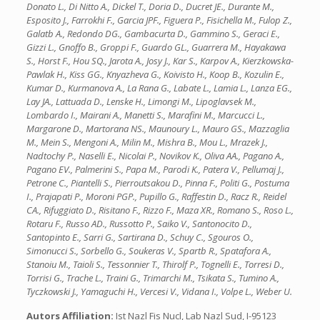
Donato L., Di Nitto A., Dickel T., Doria D., Ducret JE., Durante M.,
Esposito J., Farrokhi F., Garcia JPF., Figuera P., Fisichella M., Fulop Z.,
Galatb A., Redondo DG., Gambacurta D., Gammino S., Geraci E.,
Gizzi L., Gnoffo B., Groppi F., Guardo GL., Guarrera M., Hayakawa
S., Horst F., Hou SQ., Jarota A., Josy J., Kar S., Karpov A., Kierzkowska-
Pawlak H., Kiss GG., Knyazheva G., Koivisto H., Koop B., Kozulin E.,
Kumar D., Kurmanova A., La Rana G., Labate L., Lamia L., Lanza EG.,
Lay JA., Lattuada D., Lenske H., Limongi M., Lipoglavsek M.,
Lombardo I., Mairani A., Manetti S., Marafini M., Marcucci L.,
Margarone D., Martorana NS., Maunoury L., Mauro GS., Mazzaglia
M., Mein S., Mengoni A., Milin M., Mishra B., Mou L., Mrazek J.,
Nadtochy P., Naselli E., Nicolai P., Novikov K., Oliva AA., Pagano A.,
Pagano EV., Palmerini S., Papa M., Parodi K., Patera V., Pellumaj J.,
Petrone C., Piantelli S., Pierroutsakou D., Pinna F., Politi G., Postuma
I., Prajapati P., Moroni PGP., Pupillo G., Raffestin D., Racz R., Reidel
CA., Rifuggiato D., Risitano F., Rizzo F., Maza XR., Romano S., Roso L.,
Rotaru F., Russo AD., Russotto P., Saiko V., Santonocito D.,
Santopinto E., Sarri G., Sartirana D., Schuy C., Sgouros O.,
Simonucci S., Sorbello G., Soukeras V., Spartb R., Spatafora A.,
Stanoiu M., Taioli S., Tessonnier T., Thirolf P., Tognelli E., Torresi D.,
Torrisi G., Trache L., Traini G., Trimarchi M., Tsikata S., Tumino A.,
Tyczkowski J., Yamaguchi H., Vercesi V., Vidana I., Volpe L., Weber U.
Autors Affiliation:
Ist Nazl Fis Nucl, Lab Nazl Sud, I-95123