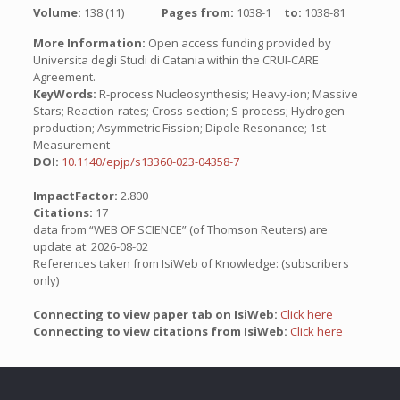
Volume:
138 (11)
Pages from:
1038-1
to:
1038-81
More Information:
Open access funding provided by
Universita degli Studi di Catania within the CRUI-CARE
Agreement.
KeyWords:
R-process Nucleosynthesis; Heavy-ion; Massive
Stars; Reaction-rates; Cross-section; S-process; Hydrogen-
production; Asymmetric Fission; Dipole Resonance; 1st
Measurement
DOI:
10.1140/epjp/s13360-023-04358-7
ImpactFactor:
2.800
Citations:
17
data from “WEB OF SCIENCE” (of Thomson Reuters) are
update at: 2026-08-02
References taken from IsiWeb of Knowledge: (subscribers
only)
Connecting to view paper tab on IsiWeb:
Click here
Connecting to view citations from IsiWeb:
Click here