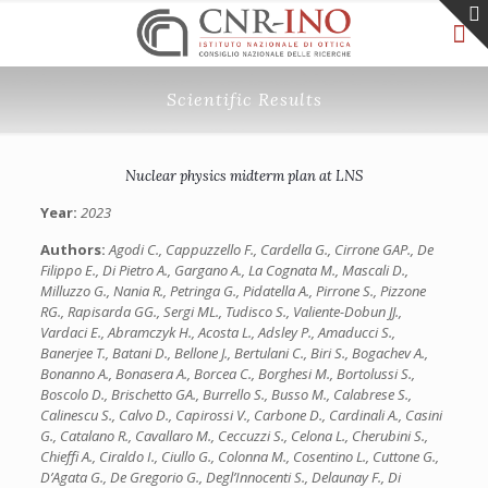
Scientific Results
Nuclear physics midterm plan at LNS
Year:
2023
Authors:
Agodi C., Cappuzzello F., Cardella G., Cirrone GAP., De
Filippo E., Di Pietro A., Gargano A., La Cognata M., Mascali D.,
Milluzzo G., Nania R., Petringa G., Pidatella A., Pirrone S., Pizzone
RG., Rapisarda GG., Sergi ML., Tudisco S., Valiente-Dobun JJ.,
Vardaci E., Abramczyk H., Acosta L., Adsley P., Amaducci S.,
Banerjee T., Batani D., Bellone J., Bertulani C., Biri S., Bogachev A.,
Bonanno A., Bonasera A., Borcea C., Borghesi M., Bortolussi S.,
Boscolo D., Brischetto GA., Burrello S., Busso M., Calabrese S.,
Calinescu S., Calvo D., Capirossi V., Carbone D., Cardinali A., Casini
G., Catalano R., Cavallaro M., Ceccuzzi S., Celona L., Cherubini S.,
Chieffi A., Ciraldo I., Ciullo G., Colonna M., Cosentino L., Cuttone G.,
D’Agata G., De Gregorio G., Degl’Innocenti S., Delaunay F., Di