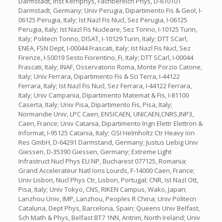
Darmstadt, Inst Kernphys, Fachbereich Phys, D-610101
Darmstadt, Germany; Univ Perugia, Dipartimento Fis & Geol, I-
06125 Perugia, Italy; Ist Nazl Fis Nucl, Sez Perugia, I-06125
Perugia, Italy; Ist Nazl Fis Nucleare, Sez Torino, I-10125 Turin,
Italy; Politecn Torino, DISAT, I-10129 Turin, Italy; DTT SCarl,
ENEA, FSN Dept, I-00044 Frascati, Italy; Ist Nazl Fis Nucl, Sez
Firenze, I-50019 Sesto Fiorentino, Fi, Italy; DTT SCarl, I-00044
Frascati, Italy; INAF, Osservatorio Roma, Monte Porzio Catone,
Italy; Univ Ferrara, Dipartimento Fis & Sci Terra, I-44122
Ferrara, Italy; Ist Nazl Fis Nucl, Sez Ferrara, I-44122 Ferrara,
Italy; Univ Campania, Dipartimento Matemat & Fis, I-81100
Caserta, Italy; Univ Pisa, Dipartimento Fis, Pisa, Italy;
Normandie Univ, LPC Caen, ENSICAEN, UNICAEN,CNRS,INP3,
Caen, France; Univ Catania, Dipartimento Ingn Elettr Elettron &
Informat, I-95125 Catania, Italy; GSI Helmholtz Ctr Heavy Ion
Res GmbH, D-64291 Darmstand, Germany; Justus Liebig Univ
Giessen, D-35390 Giessen, Germany; Extreme Light
Infrastruct Nucl Phys ELI NP, Bucharest 077125, Romania;
Grand Accelerateur Natl Ions Lourds, F-14000 Caen, France;
Univ Lisbon, Nucl Phys Ctr, Lisbon, Portugal; CNR, Ist Nazl Ott,
Pisa, Italy; Univ Tokyo, CNS, RIKEN Campus, Wako, Japan;
Lanzhou Univ, IMP, Lanzhou, Peoples R China; Univ Politecn
Cataluna, Dept Phys, Barcelona, Spain; Queens Univ Belfast,
Sch Math & Phys, Belfast BT7 1NN, Antrim, North Ireland; Univ