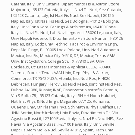
Catania, Italy; Univ Catania, Dipartimento Fis & Astron Ettore
Majorana, I-95123 Catania, Italy; Ist Nazl Fis Nucl, Sez Catania,
I-95123 Catania, Italy; Ist Nazl Fis Nucl, Sez Napoli, I-80126
Naples, Italy; Ist Nazl Fis Nucl, Sez Bologna, I-40127 Bologna,
Italy; Univ Enna Kore, Fac Ingn & Architettura, I-94100 Enna,
Italy; Ist Nazl Fis Nucl, Lab Nazl Legnaro, I-35020 Legnaro, Italy;
Univ Napoli Federico II, Dipartimento Fis Ettore Pancini, I-80126
Naples, Italy; Lodz Univ Technol, Fac Proc & Environm Engn,
Dept Mol E ngn, PL-93005 Lodz, Poland; Univ Nacl Autonoma
Mexico, Inst Fis, Mexico City 04510, DF, Mexico; Texas A&M
Univ, Inst Cyclotron, College Stn, TX 77840 USA; Univ
Bordeaux, Ctr Lasers Intenses & Applicat CELIA, F-33400
Talence, France; Texas A&M Univ, Dept Phys & Astron,
Commerce, TX 75429 USA; Atomki, Inst Nucl Res, H-4026
Debrecen, Hungary; Flerov Lab Nucl React, Joint Inst Nucl Res,
Dubna 141980, Russia; INAF, Osservatorio Astrofis Catania,
Via S Sofia 78, I-95123 Catania, Italy; IFIN HH Horia Hulubei,
Natl Inst Phys & Nucl Engn, Magurele 077125, Romania;
Queens Univ, Ctr Plasma Phys, Sch Math & Phys, Belfast BT7
1NN, Antrim, North Ireland; Univ Pavia, Dipartimento Fis, Via
Agostino Bassi 6, I-27100 Pavia, Italy; Ist Nazl Fis Nucl INFN, Sez
Pavia, Via Agostino Bassi, I-27100 Pavia, Italy; Univ Seville,
Dept Fis Atom Mol & Nucl, Seville 41012, Spain; Tech Univ