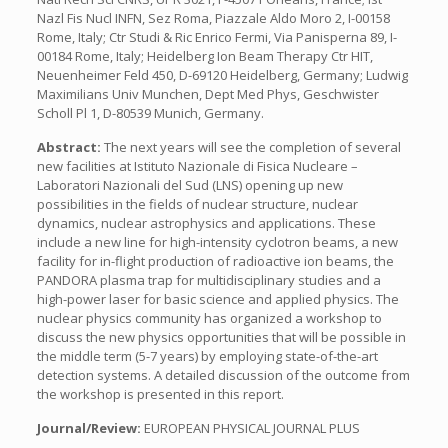
Nazl Fis Nucl INFN, Sez Roma, Piazzale Aldo Moro 2, I-00158
Rome, Italy; Ctr Studi & Ric Enrico Fermi, Via Panisperna 89, I-
00184 Rome, Italy; Heidelberg Ion Beam Therapy Ctr HIT,
Neuenheimer Feld 450, D-69120 Heidelberg, Germany; Ludwig
Maximilians Univ Munchen, Dept Med Phys, Geschwister
Scholl Pl 1, D-80539 Munich, Germany.
Abstract:
The next years will see the completion of several
new facilities at Istituto Nazionale di Fisica Nucleare –
Laboratori Nazionali del Sud (LNS) opening up new
possibilities in the fields of nuclear structure, nuclear
dynamics, nuclear astrophysics and applications. These
include a new line for high-intensity cyclotron beams, a new
facility for in-flight production of radioactive ion beams, the
PANDORA plasma trap for multidisciplinary studies and a
high-power laser for basic science and applied physics. The
nuclear physics community has organized a workshop to
discuss the new physics opportunities that will be possible in
the middle term (5-7 years) by employing state-of-the-art
detection systems. A detailed discussion of the outcome from
the workshop is presented in this report.
Journal/Review:
EUROPEAN PHYSICAL JOURNAL PLUS