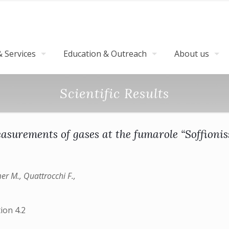
 Services
Education & Outreach
About us
Scientific Results
surements of gases at the fumarole “Soffioniss
r M., Quattrocchi F.,
on 4.2