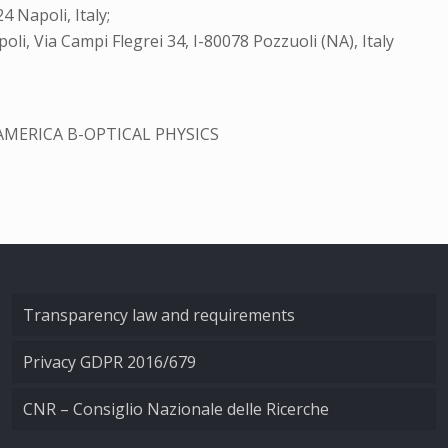
 Napoli, Italy;
oli, Via Campi Flegrei 34, I-80078 Pozzuoli (NA), Italy
AMERICA B-OPTICAL PHYSICS
Transparency law and requirements
Privacy GDPR 2016/679
CNR – Consiglio Nazionale delle Ricerche