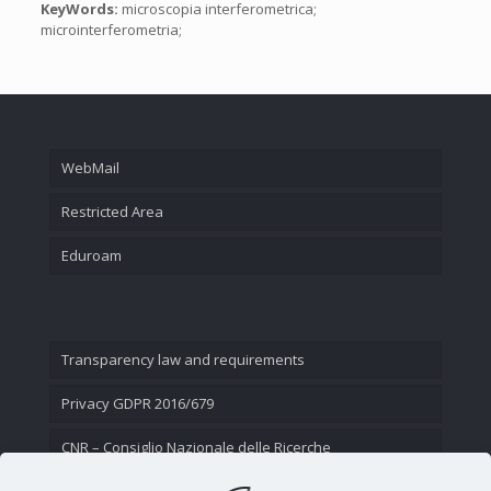
KeyWords:
microscopia interferometrica;
microinterferometria;
WebMail
Restricted Area
Eduroam
Transparency law and requirements
Privacy GDPR 2016/679
CNR – Consiglio Nazionale delle Ricerche