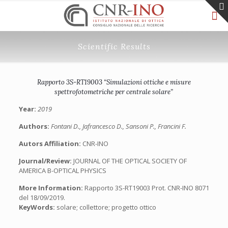
Scientific Results
Rapporto 3S-RT19003 “Simulazioni ottiche e misure
spettrofotometriche per centrale solare”
Year:
2019
Authors:
Fontani D., Jafrancesco D., Sansoni P., Francini F.
Autors Affiliation:
CNR-INO
Journal/Review:
JOURNAL OF THE OPTICAL SOCIETY OF
AMERICA B-OPTICAL PHYSICS
More Information:
Rapporto 3S-RT19003 Prot. CNR-INO 8071
del 18/09/2019.
KeyWords:
solare; collettore; progetto ottico