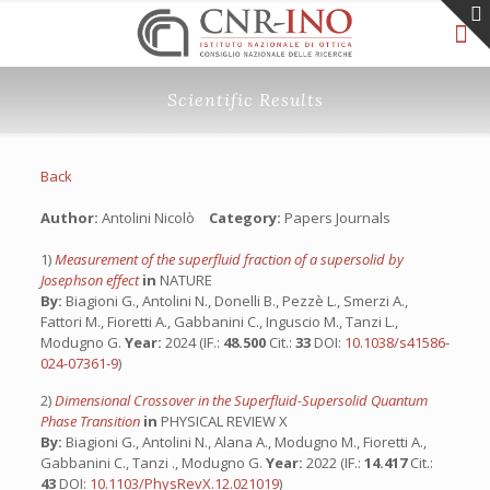
Scientific Results
Back
Author:
Antolini Nicolò
Category:
Papers Journals
1)
Measurement of the superfluid fraction of a supersolid by
Josephson effect
in
NATURE
By:
Biagioni G., Antolini N., Donelli B., Pezzè L., Smerzi A.,
Fattori M., Fioretti A., Gabbanini C., Inguscio M., Tanzi L.,
Modugno G.
Year:
2024 (IF.:
48.500
Cit.:
33
DOI:
10.1038/s41586-
024-07361-9
)
2)
Dimensional Crossover in the Superfluid-Supersolid Quantum
Phase Transition
in
PHYSICAL REVIEW X
By:
Biagioni G., Antolini N., Alana A., Modugno M., Fioretti A.,
Gabbanini C., Tanzi ., Modugno G.
Year:
2022 (IF.:
14.417
Cit.:
43
DOI:
10.1103/PhysRevX.12.021019
)