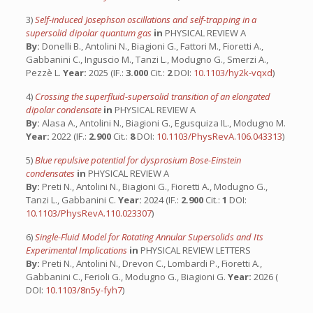
3)
Self-induced Josephson oscillations and self-trapping in a
supersolid dipolar quantum gas
in
PHYSICAL REVIEW A
By:
Donelli B., Antolini N., Biagioni G., Fattori M., Fioretti A.,
Gabbanini C., Inguscio M., Tanzi L., Modugno G., Smerzi A.,
Pezzè L.
Year:
2025 (IF.:
3.000
Cit.:
2
DOI:
10.1103/hy2k-vqxd
)
4)
Crossing the superfluid-supersolid transition of an elongated
dipolar condensate
in
PHYSICAL REVIEW A
By:
Alasa A., Antolini N., Biagioni G., Egusquiza IL., Modugno M.
Year:
2022 (IF.:
2.900
Cit.:
8
DOI:
10.1103/PhysRevA.106.043313
)
5)
Blue repulsive potential for dysprosium Bose-Einstein
condensates
in
PHYSICAL REVIEW A
By:
Preti N., Antolini N., Biagioni G., Fioretti A., Modugno G.,
Tanzi L., Gabbanini C.
Year:
2024 (IF.:
2.900
Cit.:
1
DOI:
10.1103/PhysRevA.110.023307
)
6)
Single-Fluid Model for Rotating Annular Supersolids and Its
Experimental Implications
in
PHYSICAL REVIEW LETTERS
By:
Preti N., Antolini N., Drevon C., Lombardi P., Fioretti A.,
Gabbanini C., Ferioli G., Modugno G., Biagioni G.
Year:
2026 (
DOI:
10.1103/8n5y-fyh7
)