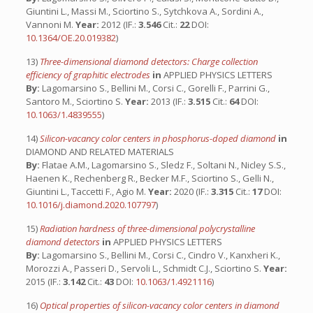
Giuntini L., Massi M., Sciortino S., Sytchkova A., Sordini A.,
Vannoni M.
Year:
2012 (IF.:
3.546
Cit.:
22
DOI:
10.1364/OE.20.019382
)
13)
Three-dimensional diamond detectors: Charge collection
efficiency of graphitic electrodes
in
APPLIED PHYSICS LETTERS
By:
Lagomarsino S., Bellini M., Corsi C., Gorelli F., Parrini G.,
Santoro M., Sciortino S.
Year:
2013 (IF.:
3.515
Cit.:
64
DOI:
10.1063/1.4839555
)
14)
Silicon-vacancy color centers in phosphorus-doped diamond
in
DIAMOND AND RELATED MATERIALS
By:
Flatae A.M., Lagomarsino S., Sledz F., Soltani N., Nicley S.S.,
Haenen K., Rechenberg R., Becker M.F., Sciortino S., Gelli N.,
Giuntini L., Taccetti F., Agio M.
Year:
2020 (IF.:
3.315
Cit.:
17
DOI:
10.1016/j.diamond.2020.107797
)
15)
Radiation hardness of three-dimensional polycrystalline
diamond detectors
in
APPLIED PHYSICS LETTERS
By:
Lagomarsino S., Bellini M., Corsi C., Cindro V., Kanxheri K.,
Morozzi A., Passeri D., Servoli L., Schmidt C.J., Sciortino S.
Year:
2015 (IF.:
3.142
Cit.:
43
DOI:
10.1063/1.4921116
)
16)
Optical properties of silicon-vacancy color centers in diamond