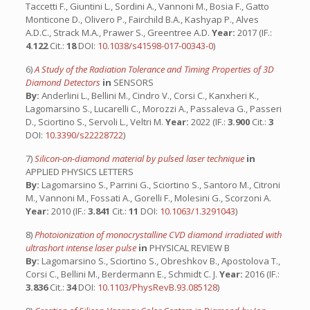
Taccetti F., Giuntini L., Sordini A., Vannoni M., Bosia F., Gatto
Monticone D., Olivero P., Fairchild B.A., Kashyap P., Alves
A.D.C., Strack M.A., Prawer S., Greentree A.D.
Year:
2017 (IF.:
4.122
Cit.:
18
DOI:
10.1038/s41598-017-00343-0
)
6)
A Study of the Radiation Tolerance and Timing Properties of 3D
Diamond Detectors
in
SENSORS
By:
Anderlini L., Bellini M., Cindro V., Corsi C., Kanxheri K.,
Lagomarsino S., Lucarelli C., Morozzi A., Passaleva G., Passeri
D., Sciortino S., Servoli L., Veltri M.
Year:
2022 (IF.:
3.900
Cit.:
3
DOI:
10.3390/s22228722
)
7)
Silicon-on-diamond material by pulsed laser technique
in
APPLIED PHYSICS LETTERS
By:
Lagomarsino S., Parrini G., Sciortino S., Santoro M., Citroni
M., Vannoni M., Fossati A., Gorelli F., Molesini G., Scorzoni A.
Year:
2010 (IF.:
3.841
Cit.:
11
DOI:
10.1063/1.3291043
)
8)
Photoionization of monocrystalline CVD diamond irradiated with
ultrashort intense laser pulse
in
PHYSICAL REVIEW B
By:
Lagomarsino S., Sciortino S., Obreshkov B., Apostolova T.,
Corsi C., Bellini M., Berdermann E., Schmidt C. J.
Year:
2016 (IF.:
3.836
Cit.:
34
DOI:
10.1103/PhysRevB.93.085128
)