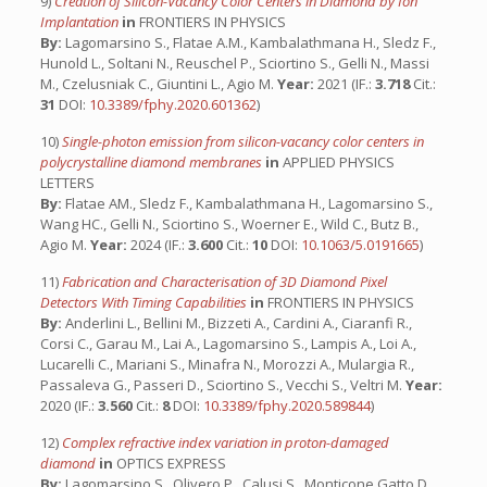
9)
Creation of Silicon-Vacancy Color Centers in Diamond by Ion
Implantation
in
FRONTIERS IN PHYSICS
By:
Lagomarsino S., Flatae A.M., Kambalathmana H., Sledz F.,
Hunold L., Soltani N., Reuschel P., Sciortino S., Gelli N., Massi
M., Czelusniak C., Giuntini L., Agio M.
Year:
2021 (IF.:
3.718
Cit.:
31
DOI:
10.3389/fphy.2020.601362
)
10)
Single-photon emission from silicon-vacancy color centers in
polycrystalline diamond membranes
in
APPLIED PHYSICS
LETTERS
By:
Flatae AM., Sledz F., Kambalathmana H., Lagomarsino S.,
Wang HC., Gelli N., Sciortino S., Woerner E., Wild C., Butz B.,
Agio M.
Year:
2024 (IF.:
3.600
Cit.:
10
DOI:
10.1063/5.0191665
)
11)
Fabrication and Characterisation of 3D Diamond Pixel
Detectors With Timing Capabilities
in
FRONTIERS IN PHYSICS
By:
Anderlini L., Bellini M., Bizzeti A., Cardini A., Ciaranfi R.,
Corsi C., Garau M., Lai A., Lagomarsino S., Lampis A., Loi A.,
Lucarelli C., Mariani S., Minafra N., Morozzi A., Mulargia R.,
Passaleva G., Passeri D., Sciortino S., Vecchi S., Veltri M.
Year:
2020 (IF.:
3.560
Cit.:
8
DOI:
10.3389/fphy.2020.589844
)
12)
Complex refractive index variation in proton-damaged
diamond
in
OPTICS EXPRESS
By:
Lagomarsino S., Olivero P., Calusi S., Monticone Gatto D.,