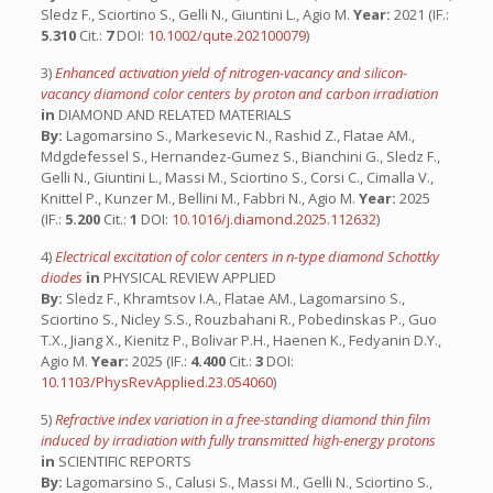
Sledz F., Sciortino S., Gelli N., Giuntini L., Agio M.
Year:
2021 (IF.:
5.310
Cit.:
7
DOI:
10.1002/qute.202100079
)
3)
Enhanced activation yield of nitrogen-vacancy and silicon-
vacancy diamond color centers by proton and carbon irradiation
in
DIAMOND AND RELATED MATERIALS
By:
Lagomarsino S., Markesevic N., Rashid Z., Flatae AM.,
Mdgdefessel S., Hernandez-Gumez S., Bianchini G., Sledz F.,
Gelli N., Giuntini L., Massi M., Sciortino S., Corsi C., Cimalla V.,
Knittel P., Kunzer M., Bellini M., Fabbri N., Agio M.
Year:
2025
(IF.:
5.200
Cit.:
1
DOI:
10.1016/j.diamond.2025.112632
)
4)
Electrical excitation of color centers in n-type diamond Schottky
diodes
in
PHYSICAL REVIEW APPLIED
By:
Sledz F., Khramtsov I.A., Flatae AM., Lagomarsino S.,
Sciortino S., Nicley S.S., Rouzbahani R., Pobedinskas P., Guo
T.X., Jiang X., Kienitz P., Bolivar P.H., Haenen K., Fedyanin D.Y.,
Agio M.
Year:
2025 (IF.:
4.400
Cit.:
3
DOI:
10.1103/PhysRevApplied.23.054060
)
5)
Refractive index variation in a free-standing diamond thin film
induced by irradiation with fully transmitted high-energy protons
in
SCIENTIFIC REPORTS
By:
Lagomarsino S., Calusi S., Massi M., Gelli N., Sciortino S.,