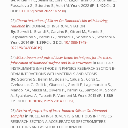
By:
Anderlini L., Bellini M., Corsi C., Lagomarsino S., Lucarelli C.,
Passaleva G., Sciortino S., Veltri M.
Year:
2022 (IF.:
1.400
Cit.:
3
DOI:
10.1016/j.nima.2022.167230
)
23)
Characterization of Silicon-On-Diamond chip with ionizing
radiation
in
JOURNAL OF INSTRUMENTATION
By:
Servoli L., Brandi F., Carzino R., Citroni M., Fanetti S.,
Lagomarsino S., Parrini G., Passeri D., Sciortino S., Scorzoni A.
Year:
2014 (IF.:
1.399
Cit.:
3
DOI:
10.1088/1748-
0221/9/04/C04019
)
24)
Micro-beam and pulsed laser beam techniques for the micro-
fabrication of diamond surface and bulk structures
in
NUCLEAR
INSTRUMENTS & METHODS IN PHYSICS RESEARCH SECTION B-
BEAM INTERACTIONS WITH MATERIALS AND ATOMS
By:
Sciortino S., Bellini M., Bosia F., Calusi S., Corsi C.,
Czelusniak C., Gelli N., Giuntini L., Gorelli F., Lagomarsino S.,
Mando P.A., Massi M., Olivero P., Parrini G., Santoro M., Sordini
A., Sytchkova A., Taccetti F., Vannoni M.
Year:
2015 (IF.:
1.389
Cit.:
3
DOI:
10.1016/j.nimb.2014.11.061
)
25)
Electrical properties of laser-bonded Silicon-On-Diamond
samples
in
NUCLEAR INSTRUMENTS & METHODS IN PHYSICS
RESEARCH SECTION A-ACCELERATORS SPECTROMETERS
DETECTORS AND ASSOCIATED EQUIPMENT