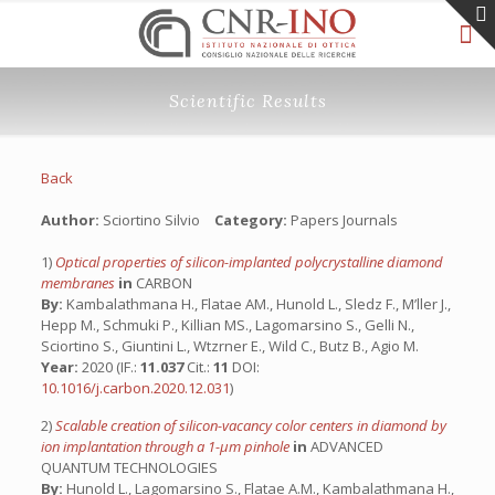
Scientific Results
Back
Author:
Sciortino Silvio
Category:
Papers Journals
1)
Optical properties of silicon-implanted polycrystalline diamond
membranes
in
CARBON
By:
Kambalathmana H., Flatae AM., Hunold L., Sledz F., M’ller J.,
Hepp M., Schmuki P., Killian MS., Lagomarsino S., Gelli N.,
Sciortino S., Giuntini L., Wtzrner E., Wild C., Butz B., Agio M.
Year:
2020 (IF.:
11.037
Cit.:
11
DOI:
10.1016/j.carbon.2020.12.031
)
2)
Scalable creation of silicon-vacancy color centers in diamond by
ion implantation through a 1-μm pinhole
in
ADVANCED
QUANTUM TECHNOLOGIES
By:
Hunold L., Lagomarsino S., Flatae A.M., Kambalathmana H.,