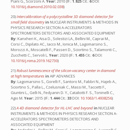
Piani G., Scorzoni A.
Year:
2010 (IF.:
1.825
Cit.:
6
DOI:
10.1016/j.diamond.2010.02.038
)
20)
Intercalibration of a polycrystalline 3D diamond detector for
small field dosimetry
in
NUCLEAR INSTRUMENTS & METHODS IN
PHYSICS RESEARCH SECTION A-ACCELERATORS
SPECTROMETERS DETECTORS AND ASSOCIATED EQUIPMENT
By:
Kanxheri K., Aisa D., Solestizi LA., Bellini M., Caprai M.,
Corsi C., Dipilato AC., Iacco M., Ionica M., Lagomarsino S.,
Morozzi A., Moscatelli F., Passeri D., Sciortino S., Talamonti C.,
Zucchetti C., Servoli L.
Year:
2020 (IF.:
1.455
Cit.:
6
DOI:
10.1016/j.nima.2019.162730
)
21)
Robust luminescence of the silicon-vacancy center in diamond
at high temperatures
in
AIP ADVANCES
By:
Lagomarsino S., Gorelli F., Santoro M., Fabbri N., Hajeb A.,
Sciortino S., Palla L., Czelusniak C., Massi M., Taccetti F.,
Giuntini L., Gelli N., Fedyanin D. Y., Cataliotti F. S., Toninelli C.,
Agio M.
Year:
2015 (IF.:
1.444
Cit.:
33
DOI:
10.1063/1.4938256
)
22)
A 4D diamond detector for HL-LHC and beyond
in
NUCLEAR
INSTRUMENTS & METHODS IN PHYSICS RESEARCH SECTION A-
ACCELERATORS SPECTROMETERS DETECTORS AND
ASSOCIATED EQUIPMENT