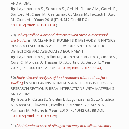
AND ATOMS
By:
Lagomarsino S., Sciortino S., Gelli N., Flatae A.M., Gorelli F.,
Santoro M., Chiari M., Czelusniac C., Massi M., Taccetti F., Agio
M., Giuntini L.
Year:
2018 (IF.:
1.210
Cit.:
15
DOI:
10.1016/j.nimb.2018.02.020
)
29)
Polycrystalline diamond detectors with three-dimensional
electrodes
in
NUCLEAR INSTRUMENTS & METHODS IN PHYSICS
RESEARCH SECTION A-ACCELERATORS SPECTROMETERS
DETECTORS AND ASSOCIATED EQUIPMENT
By:
Lagomarsino S., Bellini M., Brianzi M., Carzino R., Cindro V.,
Corsi C., Morozzi A., Passeri D., Sciortino S., Servoli L.
Year:
2015 (IF.:
1.200
Cit.:
12
DOI:
10.1016/j.nima.2015.03.041
)
30)
Finite element analysis of ion-implanted diamond surface
swelling
in
NUCLEAR INSTRUMENTS & METHODS IN PHYSICS
RESEARCH SECTION B-BEAM INTERACTIONS WITH MATERIALS
AND ATOMS
By:
Bosia F., Calusi S., Giuntini L., Lagomarsino S., Lo Giudice
A., Massi M., Olivero P., Picollo F., Sciortino S., Sordini A.,
Vannoni M., Vittone E.
Year:
2010 (IF.:
1.042
Cit.:
33
DOI:
10.1016/j.nimb.2010.05.025
)
31)
Photoluminescence of nitrogen-vacancy and silicon-vacancy