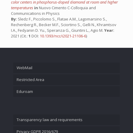
color centers in phosphorus-doped diamond at room and higher
temperatures
in
Nuovo Cimento C-Colloquia and
Communications in Physics
By:
Sledz F., Piccolomo S., Flatae A.M., Lagomarsino S.,
Rechenberg R., Becker M.F., Sciortino S., Gelli N., Khramtsov
I.A., Fedyanin D. Yu., Speranza G., Giuntini L., Agio M.
Year:
2021 (Cit.:
1
DOI:
10.1393/ncc/i2021-21106-6
)
WebMail
Restricted Area
Eduroam
Transparency law and requirements
Privacy GDPR 2016/679