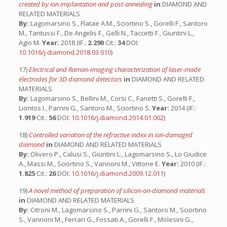
created by ion implantation and post-annealing
in
DIAMOND AND
RELATED MATERIALS
By:
Lagomarsino S., Flatae A.M., Sciortino S., Gorelli F., Santoro
M., Tantussi F., De Angelis F., Gelli N., Taccetti F., Giuntini L.,
Agio M.
Year:
2018 (IF.:
2.290
Cit.:
34
DOI:
10.1016/j.diamond.2018.03.010
)
17)
Electrical and Raman-imaging characterization of laser-made
electrodes for 3D diamond detectors
in
DIAMOND AND RELATED
MATERIALS
By:
Lagomarsino S., Bellini M., Corsi C., Fanetti S., Gorelli F.,
Liontos I., Parrini G., Santoro M., Sciortino S.
Year:
2014 (IF.:
1.919
Cit.:
56
DOI:
10.1016/j.diamond.2014.01.002
)
18)
Controlled variation of the refractive index in ion-damaged
diamond
in
DIAMOND AND RELATED MATERIALS
By:
Olivero P., Calusi S., Giuntini L., Lagomarsino S., Lo Giudice
A., Massi M., Sciortino S., Vannoni M., Vittone E.
Year:
2010 (IF.:
1.825
Cit.:
26
DOI:
10.1016/j.diamond.2009.12.011
)
19)
A novel method of preparation of silicon-on-diamond materials
in
DIAMOND AND RELATED MATERIALS
By:
Citroni M., Lagomarsino S., Parrini G., Santoro M., Sciortino
S., Vannoni M., Ferrari G., Fossati A., Gorelli F., Molesini G.,