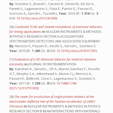
By:
Sciortino S., Brandi F., Carzino R., Citroni M., De Sio A.,
Fanetti S., Lagomarsino S., Pace E., Parrini G., Passeri D.,
Scorzoni A., Servoli L., Tozzetti L.
Year:
2013 (IF.:
1.316
Cit.:
3
DOI:
10.1016/j.nima.2013.06.069
)
26)
Combined TCAD and Geant4 simulations of diamond detectors
for timing applications
in
NUCLEAR INSTRUMENTS & METHODS
IN PHYSICS RESEARCH SECTION A-ACCELERATORS
SPECTROMETERS DETECTORS AND ASSOCIATED EQUIPMENT
By:
Morozzi A., Passeri D., Vecchi S., Servoli L., Sciortino S.
Year:
2019 (IF.:
1.265
Cit.:
3
DOI:
10.1016/j.nima.2018.07.091
)
27)
Evaluation of a 3D diamond detector for medical radiation
dosimetry
in
JOURNAL OF INSTRUMENTATION
By:
Kanxheri K., Servoli L., Oh A., Munoz Sanchez F., Forcolin
G.T., Murphy S.A., Aitkenhead A., Moore C.J., Morozzi A.,
Passeri D., Bellini M., Corsi C., Lagomarsino S., Sciortino S.
Year:
2017 (IF.:
1.258
Cit.:
9
DOI:
10.1088/1748-
0221/12/01/P01003
)
28)
The center for production of single-photon emitters at the
electrostatic-deflector line of the Tandem accelerator of LABEC
(Florence)
in
NUCLEAR INSTRUMENTS & METHODS IN PHYSICS
RESEARCH SECTION B-BEAM INTERACTIONS WITH MATERIALS