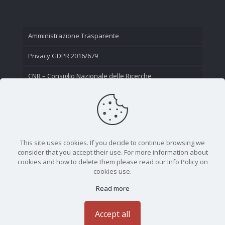
Amministrazione Trasparente
Privacy GDPR 2016/679
CNR – Consiglio Nazionale delle Ricerche
Contatti
This site uses cookies. If you decide to continue browsing we
consider that you accept their use. For more information about
cookies and how to delete them please read our Info Policy on
cookies use.
Read more
CNR - Istituto Nazionale di Ottica - Largo Fermi 6, 50125
Firenze | Tel. 05523081 - P.IVA 02118311006
Accept all