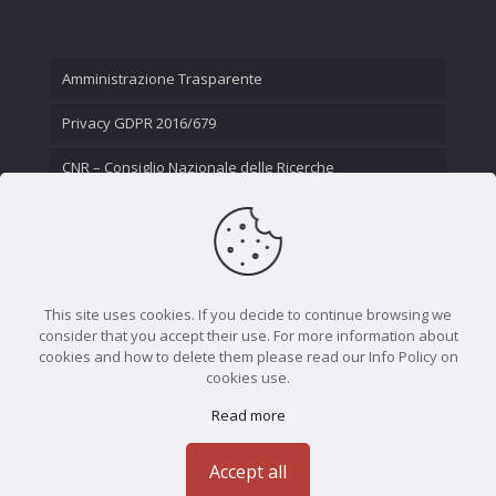
Amministrazione Trasparente
Privacy GDPR 2016/679
CNR – Consiglio Nazionale delle Ricerche
Contatti
This site uses cookies. If you decide to continue browsing we
consider that you accept their use. For more information about
cookies and how to delete them please read our Info Policy on
cookies use.
Read more
CNR - Istituto Nazionale di Ottica - Largo Fermi 6, 50125
Firenze | Tel. 05523081 - P.IVA 02118311006
Accept all