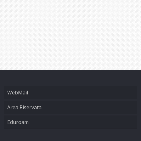
WebMail
Area Riservata
Eduroam