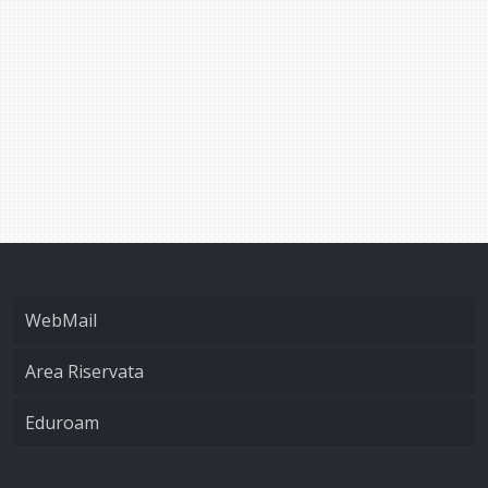
WebMail
Area Riservata
Eduroam