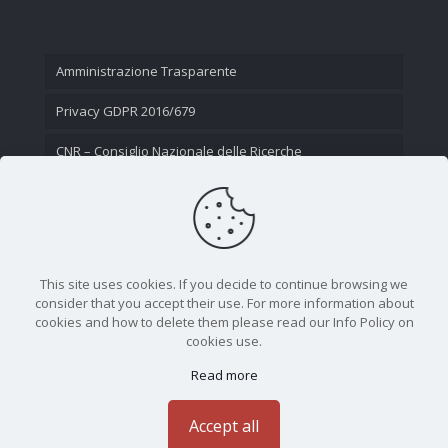
Amministrazione Trasparente
Privacy GDPR 2016/679
CNR – Consiglio Nazionale delle Ricerche
Contatti
This site uses cookies. If you decide to continue browsing we
consider that you accept their use. For more information about
cookies and how to delete them please read our Info Policy on
cookies use.
Read more
CNR - Istituto Nazionale di Ottica - Largo Fermi 6, 50125
Firenze | Tel. 05523081 - P.IVA 02118311006
Accept all