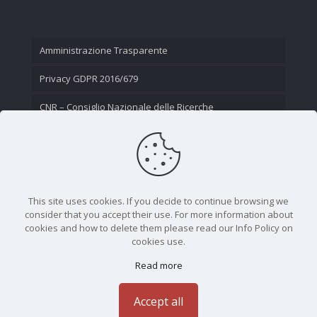
Amministrazione Trasparente
Privacy GDPR 2016/679
CNR – Consiglio Nazionale delle Ricerche
Contatti
This site uses cookies. If you decide to continue browsing we
consider that you accept their use. For more information about
cookies and how to delete them please read our Info Policy on
cookies use.
Read more
CNR - Istituto Nazionale di Ottica - Largo Fermi 6, 50125
Firenze | Tel. 05523081 - P.IVA 02118311006
Accept all