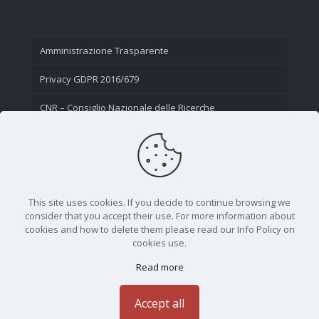
Amministrazione Trasparente
Privacy GDPR 2016/679
CNR – Consiglio Nazionale delle Ricerche
Contatti
This site uses cookies. If you decide to continue browsing we
consider that you accept their use. For more information about
cookies and how to delete them please read our Info Policy on
cookies use.
Read more
CNR - Istituto Nazionale di Ottica - Largo Fermi 6, 50125
Firenze | Tel. 05523081 - P.IVA 02118311006
Accept all