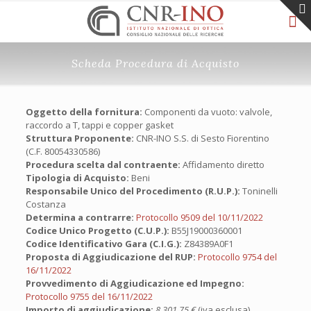
Scheda Procedura di Acquisto
Oggetto della fornitura:
Componenti da vuoto: valvole,
raccordo a T, tappi e copper gasket
Struttura Proponente:
CNR-INO S.S. di Sesto Fiorentino
(C.F. 80054330586)
Procedura scelta dal contraente:
Affidamento diretto
Tipologia di Acquisto:
Beni
Responsabile Unico del Procedimento (R.U.P.):
Toninelli
Costanza
Determina a contrarre:
Protocollo 9509 del 10/11/2022
Codice Unico Progetto (C.U.P.):
B55J19000360001
Codice Identificativo Gara (C.I.G.):
Z84389A0F1
Proposta di Aggiudicazione del RUP:
Protocollo 9754 del
16/11/2022
Provvedimento di Aggiudicazione ed Impegno:
Protocollo 9755 del 16/11/2022
Importo di aggiudicazione:
8.301,75 €
(iva esclusa)