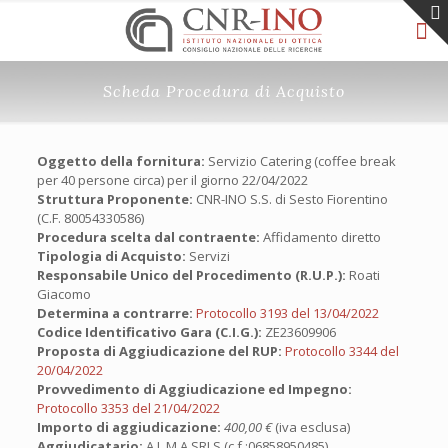
Scheda Procedura di Acquisto
Oggetto della fornitura:
Servizio Catering (coffee break
per 40 persone circa) per il giorno 22/04/2022
Struttura Proponente:
CNR-INO S.S. di Sesto Fiorentino
(C.F. 80054330586)
Procedura scelta dal contraente:
Affidamento diretto
Tipologia di Acquisto:
Servizi
Responsabile Unico del Procedimento (R.U.P.):
Roati
Giacomo
Determina a contrarre:
Protocollo 3193 del 13/04/2022
Codice Identificativo Gara (C.I.G.):
ZE23609906
Proposta di Aggiudicazione del RUP:
Protocollo 3344 del
20/04/2022
Provvedimento di Aggiudicazione ed Impegno:
Protocollo 3353 del 21/04/2022
Importo di aggiudicazione:
400,00 €
(iva esclusa)
Aggiudicatario:
A.L.M.A.SRLS (c.f.:06858950485)