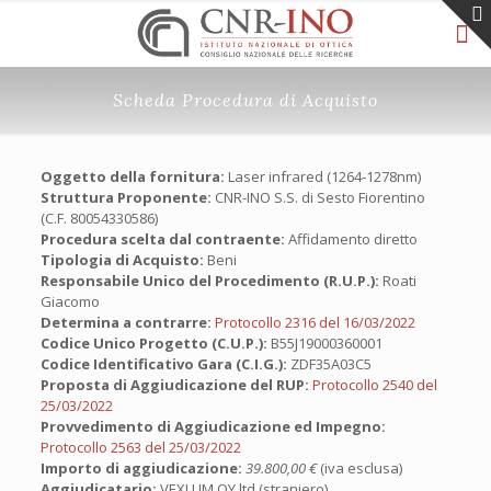
Scheda Procedura di Acquisto
Oggetto della fornitura:
Laser infrared (1264-1278nm)
Struttura Proponente:
CNR-INO S.S. di Sesto Fiorentino
(C.F. 80054330586)
Procedura scelta dal contraente:
Affidamento diretto
Tipologia di Acquisto:
Beni
Responsabile Unico del Procedimento (R.U.P.):
Roati
Giacomo
Determina a contrarre:
Protocollo 2316 del 16/03/2022
Codice Unico Progetto (C.U.P.):
B55J19000360001
Codice Identificativo Gara (C.I.G.):
ZDF35A03C5
Proposta di Aggiudicazione del RUP:
Protocollo 2540 del
25/03/2022
Provvedimento di Aggiudicazione ed Impegno:
Protocollo 2563 del 25/03/2022
Importo di aggiudicazione:
39.800,00 €
(iva esclusa)
Aggiudicatario:
VEXLUM OY ltd (straniero)