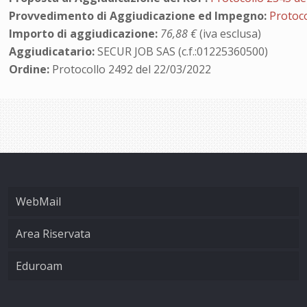
Provvedimento di Aggiudicazione ed Impegno:
Protoco
Importo di aggiudicazione:
76,88 €
(iva esclusa)
Aggiudicatario:
SECUR JOB SAS (c.f.:01225360500)
Ordine:
Protocollo 2492 del 22/03/2022
WebMail
Area Riservata
Eduroam