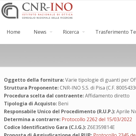
Home
News
Ricerca
Trasferimento Tec
Oggetto della fornitura:
Varie tipologie di guanti per O
Struttura Proponente:
CNR-INO S.S. di Pisa (C.F. 800543
Procedura scelta dal contraente:
Affidamento diretto
Tipologia di Acquisto:
Beni
Responsabile Unico del Procedimento (R.U.P.):
Aprile N
Determina a contrarre:
Protocollo 2262 del 15/03/2022
Codice Identificativo Gara (C.I.G.):
Z6E359814E
Proposta di Aggiudicazione del RUP:
Protocollo 2345 de