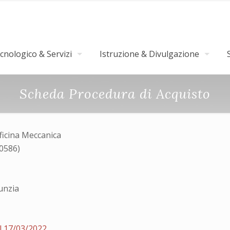
nologico & Servizi
Istruzione & Divulgazione
Scheda Procedura di Acquisto
fficina Meccanica
30586)
unzia
l 17/03/2022