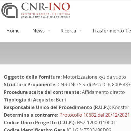
Home
News
Ricerca
Trasferimento Tec
Oggetto della fornitura:
Motorizzazione xyz da vuoto
Struttura Proponente:
CNR-INO S.S. di Pisa (C.F. 800543
Procedura scelta dal contraente:
Affidamento diretto
Tipologia di Acquisto:
Beni
Responsabile Unico del Procedimento (R.U.P.):
Koester 
Determina a contrarre:
Protocollo 10682 del 20/12/2021
Codice Unico Progetto (C.U.P.):
B52I12000110001
Codice Identificativo Gara (C.I.G.):
Z503488D82