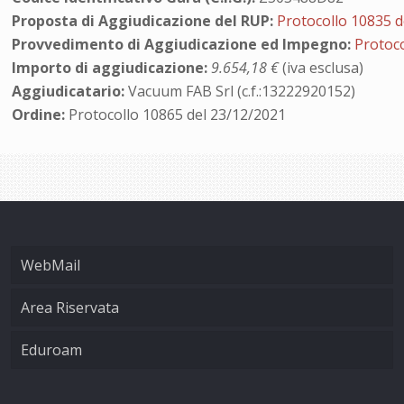
Proposta di Aggiudicazione del RUP:
Protocollo 10835 d
Provvedimento di Aggiudicazione ed Impegno:
Protoco
Importo di aggiudicazione:
9.654,18 €
(iva esclusa)
Aggiudicatario:
Vacuum FAB Srl (c.f.:13222920152)
Ordine:
Protocollo 10865 del 23/12/2021
WebMail
Area Riservata
Eduroam