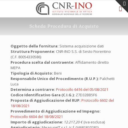
Scheda Procedura di Acquisto
Oggetto della fornitura:
Sistema acquisizione dati
Struttura Proponente:
CNR-INO S.S. di Sesto Fiorentino
(C.F. 80054330586)
Procedura scelta dal contraente:
Affidamento diretto
MEPA
Tipologia di Acquisto:
Beni
Responsabile Unico del Procedimento (R.U.P.):
Palchetti
Luca
Determina a contrarre:
Protocollo 6416 del 05/08/2021
Codice Identificativo Gara (C.I.G.):
Z7D32BB5F6
Proposta di Aggiudicazione del RUP:
Protocollo 6602 del
18/08/2021
Provvedimento di Aggiudicazione ed Impegno:
Protocollo 6604 del 18/08/2021
Importo di aggiudicazione:
12.217,20 €
(iva esclusa)
Aggiudicatario:
MeasureIT s.r.l. (c.f.:04681810281)