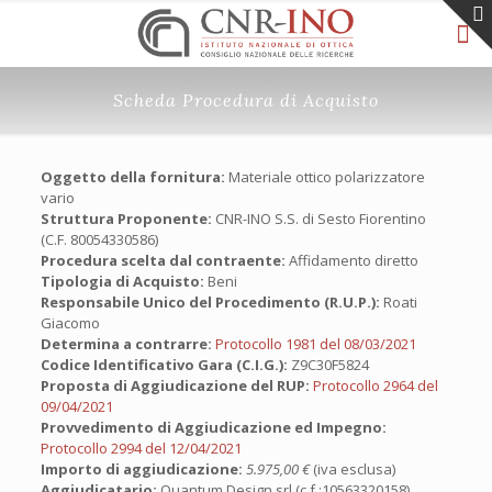
Scheda Procedura di Acquisto
Oggetto della fornitura:
Materiale ottico polarizzatore
vario
Struttura Proponente:
CNR-INO S.S. di Sesto Fiorentino
(C.F. 80054330586)
Procedura scelta dal contraente:
Affidamento diretto
Tipologia di Acquisto:
Beni
Responsabile Unico del Procedimento (R.U.P.):
Roati
Giacomo
Determina a contrarre:
Protocollo 1981 del 08/03/2021
Codice Identificativo Gara (C.I.G.):
Z9C30F5824
Proposta di Aggiudicazione del RUP:
Protocollo 2964 del
09/04/2021
Provvedimento di Aggiudicazione ed Impegno:
Protocollo 2994 del 12/04/2021
Importo di aggiudicazione:
5.975,00 €
(iva esclusa)
Aggiudicatario:
Quantum Design srl (c.f.:10563320158)