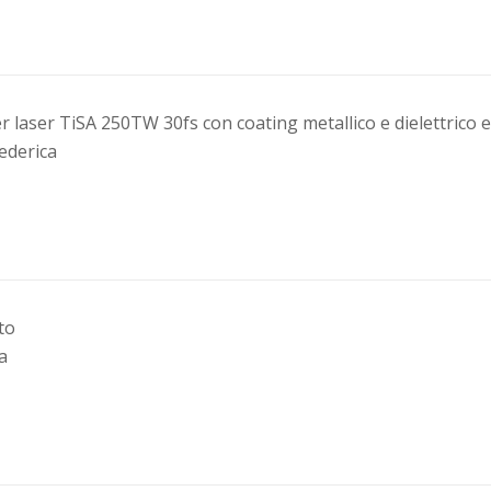
r laser TiSA 250TW 30fs con coating metallico e dielettrico e
Federica
to
sa