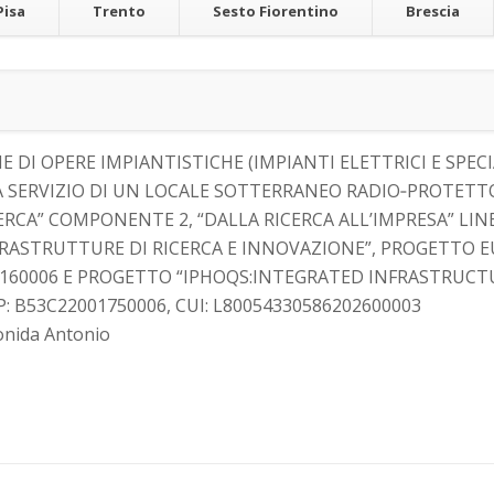
Pisa
Trento
Sesto Fiorentino
Brescia
E DI OPERE IMPIANTISTICHE (IMPIANTI ELETTRICI E SPE
 A SERVIZIO DI UN LOCALE SOTTERRANEO RADIO‐PROTETT
CERCA” COMPONENTE 2, “DALLA RICERCA ALL’IMPRESA” LIN
FRASTRUTTURE DI RICERCA E INNOVAZIONE”, PROGETTO 
000160006 E PROGETTO “IPHOQS:INTEGRATED INFRASTRU
P: B53C22001750006, CUI: L80054330586202600003
onida Antonio