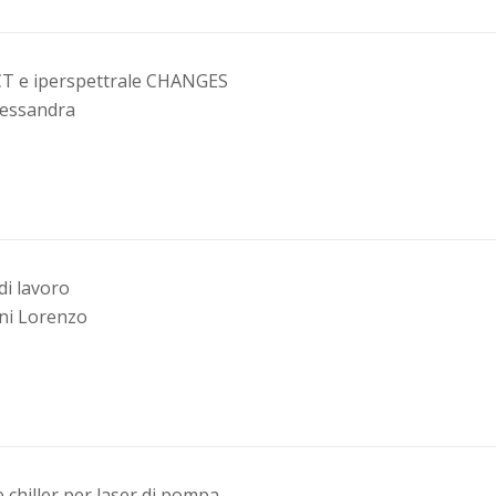
T e iperspettrale CHANGES
lessandra
di lavoro
ini Lorenzo
e chiller per laser di pompa