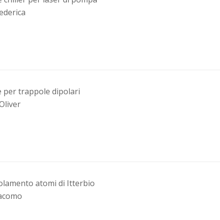
Federica
 per trappole dipolari
Oliver
olamento atomi di Itterbio
iacomo