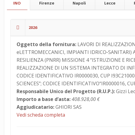
INO
Firenze
Napoli
Lecce
2026
Oggetto della fornitura:
LAVORI DI REALIZZAZION
eLETTROMECCANICI, IMPIANTI IDRICO‐SANITARI)
RESILIENZA (PNRR) MISSIONE 4 “ISTRUZIONE E RI
REALIZZAZIONE DI UN SISTEMA INTEGRATO DI IN
CODICE IDENTIFICATIVO IR0000030, CUP I93C21
SCIENCES”; CODICE IDENTIFICATIVO“IR0000016, CU
Responsabile Unico del Progetto (R.U.P.):
Gizzi Le
Importo a base d’asta:
408.928,00 €
Aggiudicatario:
GHIORI SAS
Vedi scheda completa