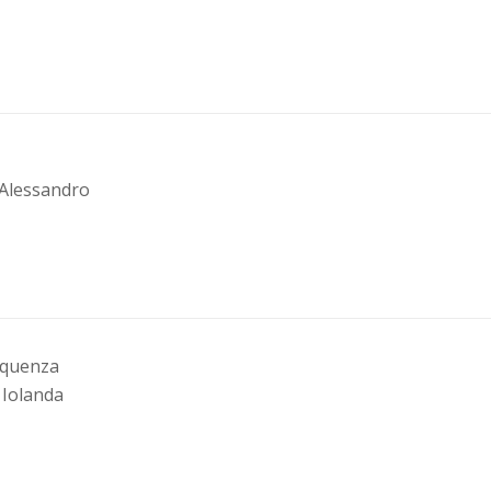
 Alessandro
requenza
i Iolanda