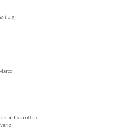
o Luigi
 Marco
i in fibra ottica
averio