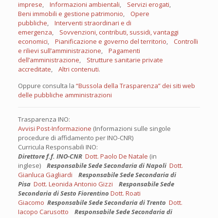
imprese
,
Informazioni ambientali
,
Servizi erogati
,
Beni immobili e gestione patrimonio
,
Opere
pubbliche
,
Interventi straordinari e di
emergenza
,
Sovvenzioni, contributi, sussidi, vantaggi
economici
,
Pianificazione e governo del territorio
,
Controlli
e rilievi sull’amministrazione
,
Pagamenti
dell’amministrazione
,
Strutture sanitarie private
accreditate
,
Altri contenuti
.
Oppure consulta la
“Bussola della Trasparenza” dei siti web
delle pubbliche amministrazioni
Trasparenza INO:
Avvisi Post-Informazione
(Informazioni sulle singole
procedure di affidamento per INO-CNR)
Curricula Responsabili INO:
Direttore f.f. INO-CNR
Dott. Paolo De Natale
(in
inglese)
Responsabile Sede Secondaria di Napoli
Dott.
Gianluca Gagliardi
Responsabile Sede Secondaria di
Pisa
Dott. Leonida Antonio Gizzi
Responsabile Sede
Secondaria di Sesto Fiorentino
Dott. Roati
Giacomo
Responsabile Sede Secondaria di Trento
Dott.
Iacopo Carusotto
Responsabile Sede Secondaria di