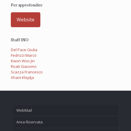
Per approfondire
Website
Staff INO
Del Pace Giulia
Fedrizzi Marco
Kwon Woo Jin
Roati Giacomo
Scazza Francesco
Xhani Klejdja
WebMail
Area Riservata