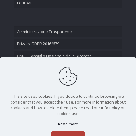
Eduroam
Amministrazione Trasparente
Privacy GDPR 2016/679
CNR – Consiglio Nazionale delle Ricerche
Contatti
This site uses cookies. If you decide to continue browsing we
consider that you accept their use. For more information about
cookies and how to delete them please read our Info Policy on
cookies use.
Read more
CNR - Istituto Nazionale di Ottica - Largo Fermi 6, 50125
Firenze | Tel. 05523081 - P.IVA 02118311006