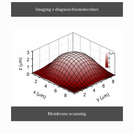
Imaging e diagnosi biomolecolare
Membrane scanning