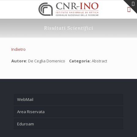
Risultati Scientifici
Indietro
Autore:
De Ceglia Domenico
Categoria:
Abstract
WebMail
Area Riservata
Eduroam