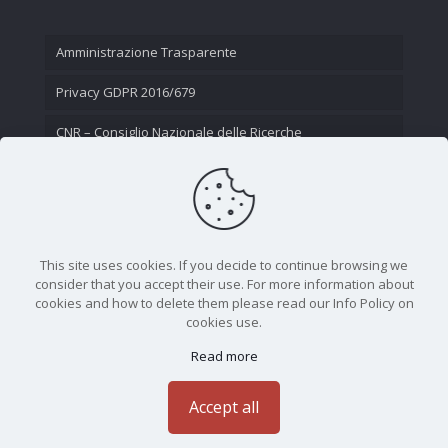
Amministrazione Trasparente
Privacy GDPR 2016/679
CNR – Consiglio Nazionale delle Ricerche
Contatti
This site uses cookies. If you decide to continue browsing we
consider that you accept their use. For more information about
cookies and how to delete them please read our Info Policy on
cookies use.
Read more
CNR - Istituto Nazionale di Ottica - Largo Fermi 6, 50125
Firenze | Tel. 05523081 - P.IVA 02118311006
Accept all