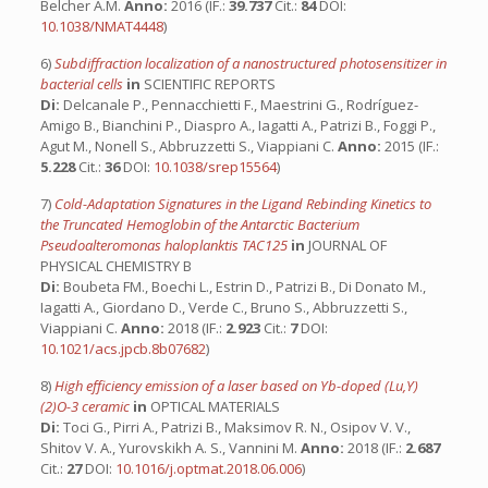
Belcher A.M.
Anno:
2016 (IF.:
39.737
Cit.:
84
DOI:
10.1038/NMAT4448
)
6)
Subdiffraction localization of a nanostructured photosensitizer in
bacterial cells
in
SCIENTIFIC REPORTS
Di:
Delcanale P., Pennacchietti F., Maestrini G., Rodríguez-
Amigo B., Bianchini P., Diaspro A., Iagatti A., Patrizi B., Foggi P.,
Agut M., Nonell S., Abbruzzetti S., Viappiani C.
Anno:
2015 (IF.:
5.228
Cit.:
36
DOI:
10.1038/srep15564
)
7)
Cold-Adaptation Signatures in the Ligand Rebinding Kinetics to
the Truncated Hemoglobin of the Antarctic Bacterium
Pseudoalteromonas haloplanktis TAC125
in
JOURNAL OF
PHYSICAL CHEMISTRY B
Di:
Boubeta FM., Boechi L., Estrin D., Patrizi B., Di Donato M.,
Iagatti A., Giordano D., Verde C., Bruno S., Abbruzzetti S.,
Viappiani C.
Anno:
2018 (IF.:
2.923
Cit.:
7
DOI:
10.1021/acs.jpcb.8b07682
)
8)
High efficiency emission of a laser based on Yb-doped (Lu,Y)
(2)O-3 ceramic
in
OPTICAL MATERIALS
Di:
Toci G., Pirri A., Patrizi B., Maksimov R. N., Osipov V. V.,
Shitov V. A., Yurovskikh A. S., Vannini M.
Anno:
2018 (IF.:
2.687
Cit.:
27
DOI:
10.1016/j.optmat.2018.06.006
)