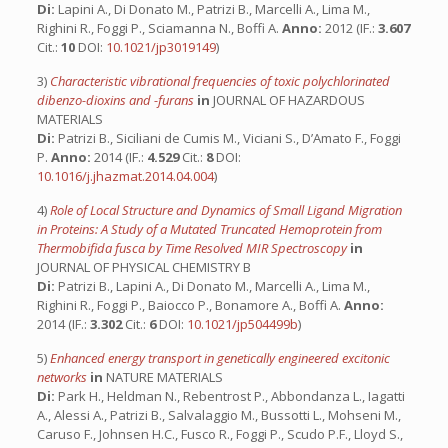
Di:
Lapini A., Di Donato M., Patrizi B., Marcelli A., Lima M.,
Righini R., Foggi P., Sciamanna N., Boffi A.
Anno:
2012 (IF.:
3.607
Cit.:
10
DOI:
10.1021/jp3019149
)
3)
Characteristic vibrational frequencies of toxic polychlorinated
dibenzo-dioxins and -furans
in
JOURNAL OF HAZARDOUS
MATERIALS
Di:
Patrizi B., Siciliani de Cumis M., Viciani S., D’Amato F., Foggi
P.
Anno:
2014 (IF.:
4.529
Cit.:
8
DOI:
10.1016/j.jhazmat.2014.04.004
)
4)
Role of Local Structure and Dynamics of Small Ligand Migration
in Proteins: A Study of a Mutated Truncated Hemoprotein from
Thermobifida fusca by Time Resolved MIR Spectroscopy
in
JOURNAL OF PHYSICAL CHEMISTRY B
Di:
Patrizi B., Lapini A., Di Donato M., Marcelli A., Lima M.,
Righini R., Foggi P., Baiocco P., Bonamore A., Boffi A.
Anno:
2014 (IF.:
3.302
Cit.:
6
DOI:
10.1021/jp504499b
)
5)
Enhanced energy transport in genetically engineered excitonic
networks
in
NATURE MATERIALS
Di:
Park H., Heldman N., Rebentrost P., Abbondanza L., Iagatti
A., Alessi A., Patrizi B., Salvalaggio M., Bussotti L., Mohseni M.,
Caruso F., Johnsen H.C., Fusco R., Foggi P., Scudo P.F., Lloyd S.,