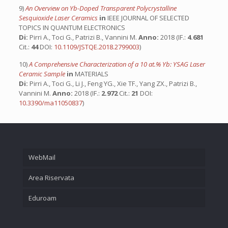
9)
An Overview on Yb-Doped Transparent Polycrystalline
Sesquioxide Laser Ceramics
in
IEEE JOURNAL OF SELECTED
TOPICS IN QUANTUM ELECTRONICS
Di:
Pirri A., Toci G., Patrizi B., Vannini M.
Anno:
2018 (IF.:
4.681
Cit.:
44
DOI:
10.1109/JSTQE.2018.2799003
)
10)
A Comprehensive Characterization of a 10 at.% Yb: YSAG Laser
Ceramic Sample
in
MATERIALS
Di:
Pirri A., Toci G., Li J., Feng YG., Xie TF., Yang ZX., Patrizi B.,
Vannini M.
Anno:
2018 (IF.:
2.972
Cit.:
21
DOI:
10.3390/ma11050837
)
WebMail
Area Riservata
Eduroam