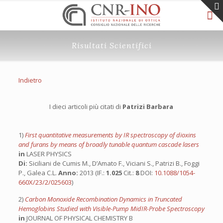
Risultati Scientifici
Indietro
I dieci articoli più citati di
Patrizi Barbara
1)
First quantitative measurements by IR spectroscopy of dioxins
and furans by means of broadly tunable quantum cascade lasers
in
LASER PHYSICS
Di:
Siciliani de Cumis M., D’Amato F., Viciani S., Patrizi B., Foggi
P., Galea C.L.
Anno:
2013 (IF.:
1.025
Cit.:
8
DOI:
10.1088/1054-
660X/23/2/025603
)
2)
Carbon Monoxide Recombination Dynamics in Truncated
Hemoglobins Studied with Visible-Pump MidIR-Probe Spectroscopy
in
JOURNAL OF PHYSICAL CHEMISTRY B