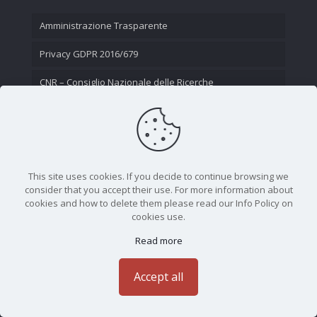
Amministrazione Trasparente
Privacy GDPR 2016/679
CNR – Consiglio Nazionale delle Ricerche
Contatti
This site uses cookies. If you decide to continue browsing we
consider that you accept their use. For more information about
cookies and how to delete them please read our Info Policy on
cookies use.
Read more
CNR - Istituto Nazionale di Ottica - Largo Fermi 6, 50125
Firenze | Tel. 05523081 - P.IVA 02118311006
Accept all