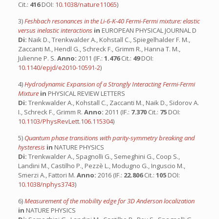
Cit.:
416
DOI:
10.1038/nature11065
)
3)
Feshbach resonances in the Li-6-K-40 Fermi-Fermi mixture: elastic
versus inelastic interactions
in
EUROPEAN PHYSICAL JOURNAL D
Di:
Naik D., Trenkwalder A., Kohstall C., Spiegelhalder F. M.,
Zaccanti M., Hendl G., Schreck F., Grimm R., Hanna T. M.,
Julienne P. S.
Anno:
2011 (IF.:
1.476
Cit.:
49
DOI:
10.1140/epjd/e2010-10591-2
)
4)
Hydrodynamic Expansion of a Strongly Interacting Fermi-Fermi
Mixture
in
PHYSICAL REVIEW LETTERS
Di:
Trenkwalder A., Kohstall C., Zaccanti M., Naik D., Sidorov A.
I., Schreck F., Grimm R.
Anno:
2011 (IF.:
7.370
Cit.:
75
DOI:
10.1103/PhysRevLett.106.115304
)
5)
Quantum phase transitions with parity-symmetry breaking and
hysteresis
in
NATURE PHYSICS
Di:
Trenkwalder A., Spagnolli G., Semeghini G., Coop S.,
Landini M., Castilho P., Pezzè L., Modugno G., Inguscio M.,
Smerzi A., Fattori M.
Anno:
2016 (IF.:
22.806
Cit.:
105
DOI:
10.1038/nphys3743
)
6)
Measurement of the mobility edge for 3D Anderson localization
in
NATURE PHYSICS