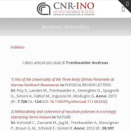
Risultati Scientifici
Indietro
I dieci articoli più citati di
Trenkwalder Andreas
1)
Test of the Universality of the Three-Body Efimov Parameter at
Narrow Feshbach Resonances
in
PHYSICAL REVIEW LETTERS
Di:
Roy S., Landini M., Trenkwalder A., Semeghini G., Spagnolli
G., Simoni A., Fattori M., Inguscio M., Modugno G.
Anno:
2013
(IF.:
7.728
Cit.:
124
DOI:
10.1103/PhysRevLett.111.053202
)
2)
Metastability and coherence of repulsive polarons in a strongly
interacting Fermi mixture
in
NATURE
Di:
Kohstall C., Zaccanti M., Jag M., Trenkwalder A., Massignan
P., Bruun G. M., Schreck F., Grimm R.
Anno:
2012 (IF.:
38.597