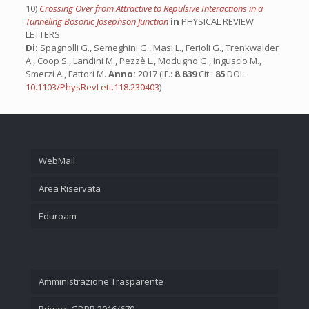
10)
Crossing Over from Attractive to Repulsive Interactions in a
Tunneling Bosonic Josephson Junction
in
PHYSICAL REVIEW
LETTERS
Di:
Spagnolli G., Semeghini G., Masi L., Ferioli G., Trenkwalder
A., Coop S., Landini M., Pezzè L., Modugno G., Inguscio M.,
Smerzi A., Fattori M.
Anno:
2017 (IF.:
8.839
Cit.:
85
DOI:
10.1103/PhysRevLett.118.230403
)
WebMail
Area Riservata
Eduroam
Amministrazione Trasparente
Privacy GDPR 2016/679