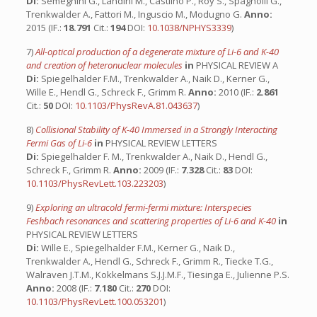
Di:
Semeghini G., Landini M., Castilho P., Roy S., Spagnolli G.,
Trenkwalder A., Fattori M., Inguscio M., Modugno G.
Anno:
2015 (IF.:
18.791
Cit.:
194
DOI:
10.1038/NPHYS3339
)
7)
All-optical production of a degenerate mixture of Li-6 and K-40
and creation of heteronuclear molecules
in
PHYSICAL REVIEW A
Di:
Spiegelhalder F.M., Trenkwalder A., Naik D., Kerner G.,
Wille E., Hendl G., Schreck F., Grimm R.
Anno:
2010 (IF.:
2.861
Cit.:
50
DOI:
10.1103/PhysRevA.81.043637
)
8)
Collisional Stability of K-40 Immersed in a Strongly Interacting
Fermi Gas of Li-6
in
PHYSICAL REVIEW LETTERS
Di:
Spiegelhalder F. M., Trenkwalder A., Naik D., Hendl G.,
Schreck F., Grimm R.
Anno:
2009 (IF.:
7.328
Cit.:
83
DOI:
10.1103/PhysRevLett.103.223203
)
9)
Exploring an ultracold fermi-fermi mixture: Interspecies
Feshbach resonances and scattering properties of Li-6 and K-40
in
PHYSICAL REVIEW LETTERS
Di:
Wille E., Spiegelhalder F.M., Kerner G., Naik D.,
Trenkwalder A., Hendl G., Schreck F., Grimm R., Tiecke T.G.,
Walraven J.T.M., Kokkelmans S.J.J.M.F., Tiesinga E., Julienne P.S.
Anno:
2008 (IF.:
7.180
Cit.:
270
DOI:
10.1103/PhysRevLett.100.053201
)