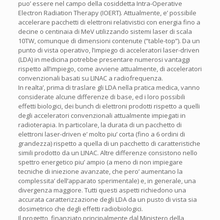
puo’ essere nel campo della cosiddetta Intra-Operative
Electron Radiation Therapy (IOERT). Attualmente, e’ possibile
accelerare pacchetti di elettroni relativistici con energia fino a
decine o centinaia di MeV utilizzando sistemi laser di scala
10TW, comunque di dimensioni contenute (“table-top”). Da un
punto di vista operativo, l’impiego di acceleratori laser-driven
(LDA) in medicina potrebbe presentare numerosi vantaggi
rispetto all’impiego, come avviene attualmente, di acceleratori
convenzionali basati su LINAC a radiofrequenza.
In realta’, prima di traslare gli LDA nella pratica medica, vanno
considerate alcune differenze di base, ed i loro possibili
effetti biologici, dei bunch di elettroni prodotti rispetto a quelli
degli acceleratori convenzionali attualmente impiegati in
radioterapia. In particolare, la durata di un pacchetto di
elettroni laser-driven e’ molto piu’ corta (fino a 6 ordini di
grandezza) rispetto a quella di un pacchetto di caratteristiche
simili prodotto da un LINAC. Altre differenze consistono nello
spettro energetico piu’ ampio (a meno di non impiegare
tecniche di iniezione avanzate, che pero’ aumentano la
complessita’ dell’apparato sperimentale) e, in generale, una
divergenza maggiore. Tutti questi aspetti richiedono una
accurata caratterizzazione degli LDA da un pusto di vista sia
dosimetrico che degli effetti radiobiologici.
Il progetto, finanziato principalmente dal Ministero della