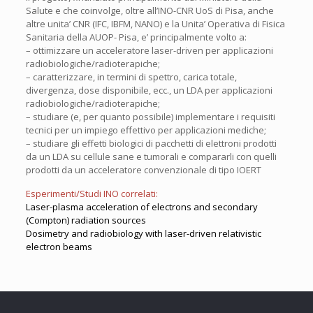
Salute e che coinvolge, oltre all’INO-CNR UoS di Pisa, anche
altre unita’ CNR (IFC, IBFM, NANO) e la Unita’ Operativa di Fisica
Sanitaria della AUOP- Pisa, e’ principalmente volto a:
– ottimizzare un acceleratore laser-driven per applicazioni
radiobiologiche/radioterapiche;
– caratterizzare, in termini di spettro, carica totale,
divergenza, dose disponibile, ecc., un LDA per applicazioni
radiobiologiche/radioterapiche;
– studiare (e, per quanto possibile) implementare i requisiti
tecnici per un impiego effettivo per applicazioni mediche;
– studiare gli effetti biologici di pacchetti di elettroni prodotti
da un LDA su cellule sane e tumorali e compararli con quelli
prodotti da un acceleratore convenzionale di tipo IOERT
Esperimenti/Studi INO correlati:
Laser-plasma acceleration of electrons and secondary
(Compton) radiation sources
Dosimetry and radiobiology with laser-driven relativistic
electron beams