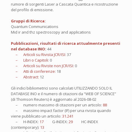
rumore di sorgenti Laser a Cascata Quantica e ricostruzione
del profilo di emissione.
Gruppi di Ricerca:
Quantum Communications
Mid ir and thz spectroscopy and applications
Pubblicazioni, risultati di ricerca attualmente presenti
nel database INO:
44
– Articoli su Rivista JCR/ISI:
37
– Libri o Capitoli:
0
– Articoli su Riviste non JCR/ISI:
0
– Atti di conferenze:
18
– Abstract:
12
Gli indici bibliometrici sono calcolati UTILIZZANDO SOLO IL
DATABASE INO e il numero di citazioni da “WEB OF SCIENCE”
(di Thomson Reuters) è aggiornato al
2026-08-02
– numero massimo di citazioni per un articolo:
88
– massimo impact factor (IF) per una rivista quando
viene pubblicato un articolo:
31.241
– H-INDEX:
17
G-INDEX:
29
HC-INDEX
(contemporary):
13