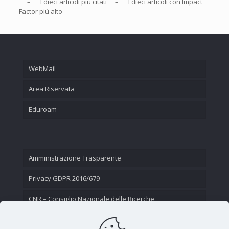
– I
dieci
articoli più citati – I
dieci
articoli con Impact
Factor più alto
WebMail
Area Riservata
Eduroam
Amministrazione Trasparente
Privacy GDPR 2016/679
CNR – Consiglio Nazionale delle Ricerche