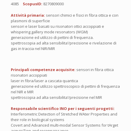
4085
ScopusID:
8270809000
Attività primaria:
sensori chimici e fisici in fibra ottica e con
plasmoni di superficie
sensori e laser basati su risonatori ottici accoppiati e
whispering gallery mode resonators (WGM)
generazione ed utilizzo di pettini di frequenza.
spettroscopia ad alta sensibilita’/precisione e rivelazione di
gas in traccia nel NIR/MIR
Principali competenze acquisite:
sensori in fibra ottica
risonatori accoppiati
laser in fibra/laser a cascata quantica
generazione ed utilizzo spettroscopico di pettini di frequenza
nel NIR e MIR
spettroscopia ad alta sensibilita’/precisione nel MIR
Responsabile scientifico INO per i seguenti progetti:
Interferometric Detection of Stretched WAter Properties and
their role in biological systems
Covert and Advanced multi-modal Sensor Systems for tArget
acquisiTion and reconnaissance