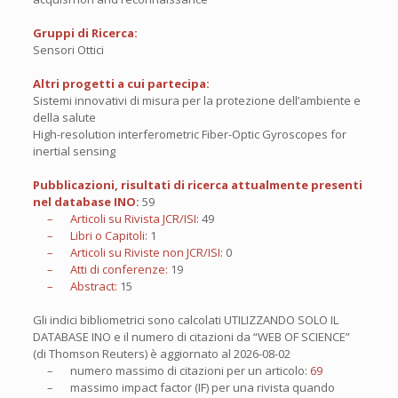
Gruppi di Ricerca:
Sensori Ottici
Altri progetti a cui partecipa:
Sistemi innovativi di misura per la protezione dell’ambiente e
della salute
High-resolution interferometric Fiber-Optic Gyroscopes for
inertial sensing
Pubblicazioni, risultati di ricerca attualmente presenti
nel database INO:
59
– Articoli su Rivista JCR/ISI:
49
– Libri o Capitoli:
1
– Articoli su Riviste non JCR/ISI:
0
– Atti di conferenze:
19
– Abstract:
15
Gli indici bibliometrici sono calcolati UTILIZZANDO SOLO IL
DATABASE INO e il numero di citazioni da “WEB OF SCIENCE”
(di Thomson Reuters) è aggiornato al
2026-08-02
– numero massimo di citazioni per un articolo:
69
– massimo impact factor (IF) per una rivista quando