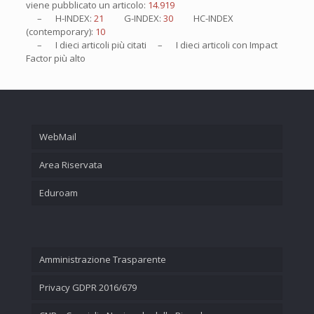
viene pubblicato un articolo:
14.919
– H-INDEX:
21
G-INDEX:
30
HC-INDEX
(contemporary):
10
– I
dieci
articoli più citati – I
dieci
articoli con Impact
Factor più alto
WebMail
Area Riservata
Eduroam
Amministrazione Trasparente
Privacy GDPR 2016/679