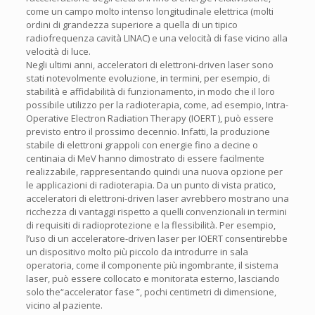
come un campo molto intenso longitudinale elettrica (molti
ordini di grandezza superiore a quella di un tipico
radiofrequenza cavità LINAC) e una velocità di fase vicino alla
velocità di luce.
Negli ultimi anni, acceleratori di elettroni-driven laser sono
stati notevolmente evoluzione, in termini, per esempio, di
stabilità e affidabilità di funzionamento, in modo che il loro
possibile utilizzo per la radioterapia, come, ad esempio, Intra-
Operative Electron Radiation Therapy (IOERT ), può essere
previsto entro il prossimo decennio. Infatti, la produzione
stabile di elettroni grappoli con energie fino a decine o
centinaia di MeV hanno dimostrato di essere facilmente
realizzabile, rappresentando quindi una nuova opzione per
le applicazioni di radioterapia. Da un punto di vista pratico,
acceleratori di elettroni-driven laser avrebbero mostrano una
ricchezza di vantaggi rispetto a quelli convenzionali in termini
di requisiti di radioprotezione e la flessibilità. Per esempio,
l’uso di un acceleratore-driven laser per IOERT consentirebbe
un dispositivo molto più piccolo da introdurre in sala
operatoria, come il componente più ingombrante, il sistema
laser, può essere collocato e monitorata esterno, lasciando
solo the“accelerator fase ”, pochi centimetri di dimensione,
vicino al paziente.