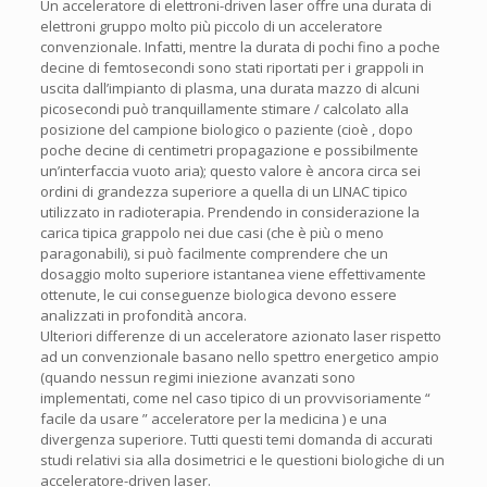
Un acceleratore di elettroni-driven laser offre una durata di
elettroni gruppo molto più piccolo di un acceleratore
convenzionale. Infatti, mentre la durata di pochi fino a poche
decine di femtosecondi sono stati riportati per i grappoli in
uscita dall’impianto di plasma, una durata mazzo di alcuni
picosecondi può tranquillamente stimare / calcolato alla
posizione del campione biologico o paziente (cioè , dopo
poche decine di centimetri propagazione e possibilmente
un’interfaccia vuoto aria); questo valore è ancora circa sei
ordini di grandezza superiore a quella di un LINAC tipico
utilizzato in radioterapia. Prendendo in considerazione la
carica tipica grappolo nei due casi (che è più o meno
paragonabili), si può facilmente comprendere che un
dosaggio molto superiore istantanea viene effettivamente
ottenute, le cui conseguenze biologica devono essere
analizzati in profondità ancora.
Ulteriori differenze di un acceleratore azionato laser rispetto
ad un convenzionale basano nello spettro energetico ampio
(quando nessun regimi iniezione avanzati sono
implementati, come nel caso tipico di un provvisoriamente “
facile da usare ” acceleratore per la medicina ) e una
divergenza superiore. Tutti questi temi domanda di accurati
studi relativi sia alla dosimetrici e le questioni biologiche di un
acceleratore-driven laser.