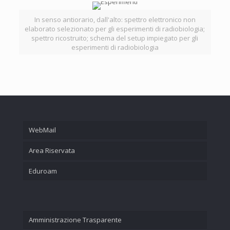
In senso antiorario, dall'alto: spettro elettronico non
elaborato selezionato per gli esperimenti di radiobiologia;
spettro ricostruito; schema del setup impiegato per gli
esperimenti di radiobiologia
WebMail
Area Riservata
Eduroam
Amministrazione Trasparente