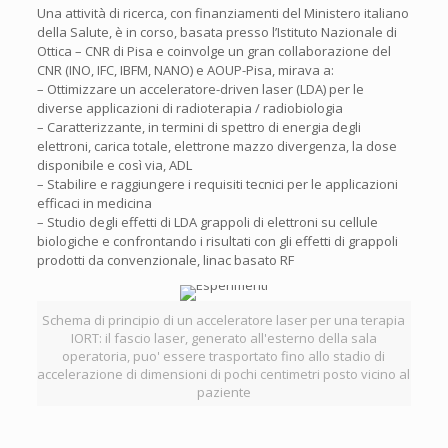
Una attività di ricerca, con finanziamenti del Ministero italiano
della Salute, è in corso, basata presso l’Istituto Nazionale di
Ottica – CNR di Pisa e coinvolge un gran collaborazione del
CNR (INO, IFC, IBFM, NANO) e AOUP-Pisa, mirava a:
– Ottimizzare un acceleratore-driven laser (LDA) per le
diverse applicazioni di radioterapia / radiobiologia
– Caratterizzante, in termini di spettro di energia degli
elettroni, carica totale, elettrone mazzo divergenza, la dose
disponibile e così via, ADL
– Stabilire e raggiungere i requisiti tecnici per le applicazioni
efficaci in medicina
– Studio degli effetti di LDA grappoli di elettroni su cellule
biologiche e confrontando i risultati con gli effetti di grappoli
prodotti da convenzionale, linac basato RF
Schema di principio di un acceleratore laser per una terapia
IORT: il fascio laser, generato all'esterno della sala
operatoria, puo' essere trasportato fino allo stadio di
accelerazione di dimensioni di pochi centimetri posto vicino al
paziente