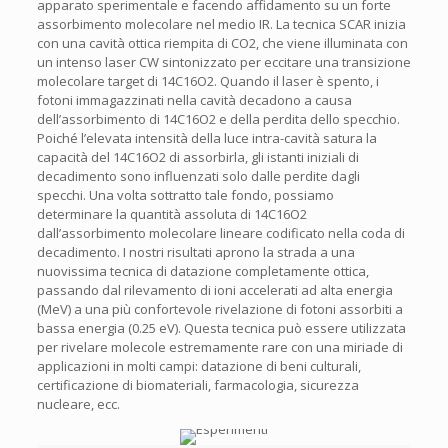
apparato sperimentale e facendo affidamento su un forte
assorbimento molecolare nel medio IR. La tecnica SCAR inizia
con una cavità ottica riempita di CO2, che viene illuminata con
un intenso laser CW sintonizzato per eccitare una transizione
molecolare target di 14C16O2. Quando il laser è spento, i
fotoni immagazzinati nella cavità decadono a causa
dell’assorbimento di 14C16O2 e della perdita dello specchio.
Poiché l’elevata intensità della luce intra-cavità satura la
capacità del 14C16O2 di assorbirla, gli istanti iniziali di
decadimento sono influenzati solo dalle perdite dagli
specchi. Una volta sottratto tale fondo, possiamo
determinare la quantità assoluta di 14C16O2
dall’assorbimento molecolare lineare codificato nella coda di
decadimento. I nostri risultati aprono la strada a una
nuovissima tecnica di datazione completamente ottica,
passando dal rilevamento di ioni accelerati ad alta energia
(MeV) a una più confortevole rivelazione di fotoni assorbiti a
bassa energia (0.25 eV). Questa tecnica può essere utilizzata
per rivelare molecole estremamente rare con una miriade di
applicazioni in molti campi: datazione di beni culturali,
certificazione di biomateriali, farmacologia, sicurezza
nucleare, ecc.