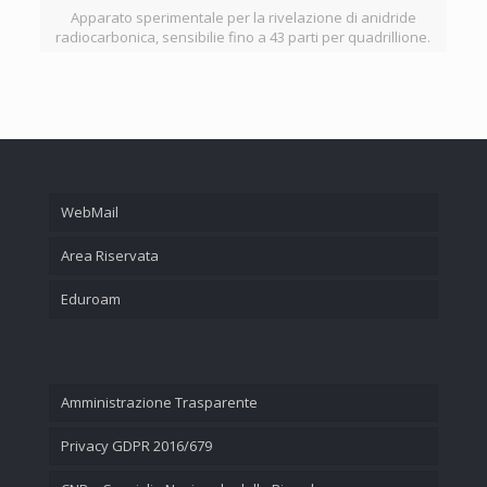
Apparato sperimentale per la rivelazione di anidride
radiocarbonica, sensibilie fino a 43 parti per quadrillione.
WebMail
Area Riservata
Eduroam
Amministrazione Trasparente
Privacy GDPR 2016/679