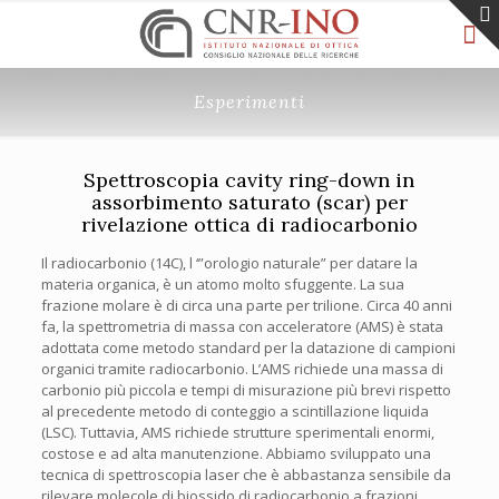
Esperimenti
Spettroscopia cavity ring-down in
assorbimento saturato (scar) per
rivelazione ottica di radiocarbonio
Il radiocarbonio (14C), l ‘”orologio naturale” per datare la
materia organica, è un atomo molto sfuggente. La sua
frazione molare è di circa una parte per trilione. Circa 40 anni
fa, la spettrometria di massa con acceleratore (AMS) è stata
adottata come metodo standard per la datazione di campioni
organici tramite radiocarbonio. L’AMS richiede una massa di
carbonio più piccola e tempi di misurazione più brevi rispetto
al precedente metodo di conteggio a scintillazione liquida
(LSC). Tuttavia, AMS richiede strutture sperimentali enormi,
costose e ad alta manutenzione. Abbiamo sviluppato una
tecnica di spettroscopia laser che è abbastanza sensibile da
rilevare molecole di biossido di radiocarbonio a frazioni