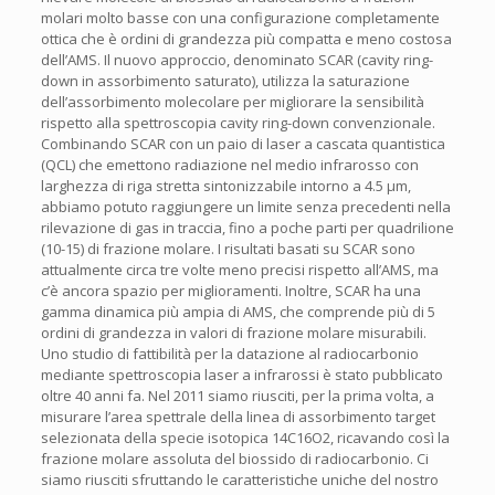
molari molto basse con una configurazione completamente
ottica che è ordini di grandezza più compatta e meno costosa
dell’AMS. Il nuovo approccio, denominato SCAR (cavity ring-
down in assorbimento saturato), utilizza la saturazione
dell’assorbimento molecolare per migliorare la sensibilità
rispetto alla spettroscopia cavity ring-down convenzionale.
Combinando SCAR con un paio di laser a cascata quantistica
(QCL) che emettono radiazione nel medio infrarosso con
larghezza di riga stretta sintonizzabile intorno a 4.5 µm,
abbiamo potuto raggiungere un limite senza precedenti nella
rilevazione di gas in traccia, fino a poche parti per quadrilione
(10-15) di frazione molare. I risultati basati su SCAR sono
attualmente circa tre volte meno precisi rispetto all’AMS, ma
c’è ancora spazio per miglioramenti. Inoltre, SCAR ha una
gamma dinamica più ampia di AMS, che comprende più di 5
ordini di grandezza in valori di frazione molare misurabili.
Uno studio di fattibilità per la datazione al radiocarbonio
mediante spettroscopia laser a infrarossi è stato pubblicato
oltre 40 anni fa. Nel 2011 siamo riusciti, per la prima volta, a
misurare l’area spettrale della linea di assorbimento target
selezionata della specie isotopica 14C16O2, ricavando così la
frazione molare assoluta del biossido di radiocarbonio. Ci
siamo riusciti sfruttando le caratteristiche uniche del nostro