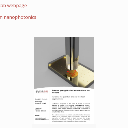
lab webpage
m nanophotonics