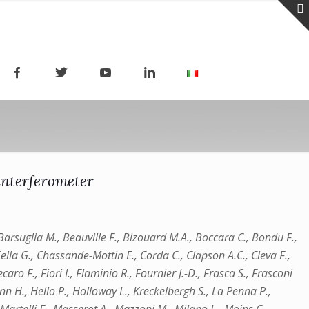
interferometer
 Barsuglia M., Beauville F., Bizouard M.A., Boccara C., Bondu F.,
 Cella G., Chassande-Mottin E., Corda C., Clapson A.C., Cleva F.,
ecaro F., Fiori I., Flaminio R., Fournier J.-D., Frasca S., Frasconi
nn H., Hello P., Holloway L., Kreckelbergh S., La Penna P.,