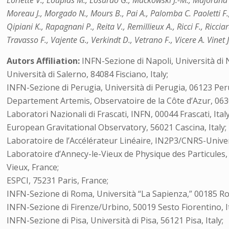
Loriette V., Loupias M., Losurdo G., Mackowski J.-M., Majorana 
Moreau J., Morgado N., Mours B., Pai A., Palomba C. Paoletti F., 
Qipiani K., Rapagnani P., Reita V., Remillieux A., Ricci F., Riccia
Travasso F., Vajente G., Verkindt D., Vetrano F., Vicere A. Vinet 
Autors Affiliation:
INFN-Sezione di Napoli, Università di 
Università di Salerno, 84084 Fisciano, Italy;
INFN-Sezione di Perugia, Università di Perugia, 06123 Perug
Departement Artemis, Observatoire de la Côte d’Azur, 063
Laboratori Nazionali di Frascati, INFN, 00044 Frascati, Italy
European Gravitational Observatory, 56021 Cascina, Italy;
Laboratoire de l’Accélérateur Linéaire, IN2P3/CNRS-Univer
Laboratoire d’Annecy-le-Vieux de Physique des Particules
Vieux, France;
ESPCI, 75231 Paris, France;
INFN-Sezione di Roma, Università “La Sapienza,” 00185 Rom
INFN-Sezione di Firenze/Urbino, 50019 Sesto Fiorentino, Ita
INFN-Sezione di Pisa, Università di Pisa, 56121 Pisa, Italy;