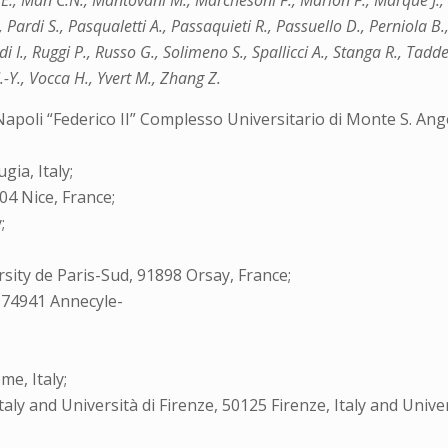
E., Man C.N., Mantovani M., Marchesoni F., Marion F., Marque J., M
Pardi S., Pasqualetti A., Passaquieti R., Passuello D., Perniola B.
rdi I., Ruggi P., Russo G., Solimeno S., Spallicci A., Stanga R., Tadd
J.-Y., Vocca H., Yvert M., Zhang Z.
Napoli “Federico II” Complesso Universitario di Monte S. Ange
ia, Italy;
04 Nice, France;
;
sity de Paris-Sud, 91898 Orsay, France;
, 74941 Annecyle-
e, Italy;
ly and Università di Firenze, 50125 Firenze, Italy and Univer