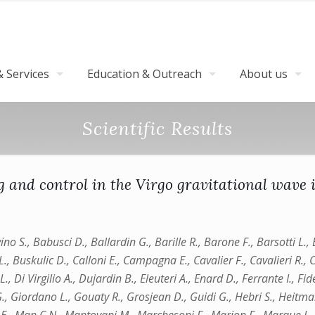
 Services
Education & Outreach
About us
Scientific Results
g and control in the Virgo gravitational wave 
no S., Babusci D., Ballardin G., Barille R., Barone F., Barsotti L.,
o L., Buskulic D., Calloni E., Campagna E., Cavalier F., Cavalieri R.,
., Di Virgilio A., Dujardin B., Eleuteri A., Enard D., Ferrante I., Fid
., Giordano L., Gouaty R., Grosjean D., Guidi G., Hebri S., Heitma