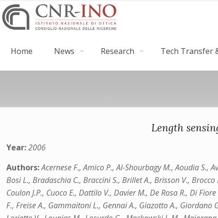
Home
News
Research
Tech Transfer &
Length sensin
Year:
2006
Authors:
Acernese F., Amico P., Al-Shourbagy M., Aoudia S., Avi
Bosi L., Bradaschia C., Braccini S., Brillet A., Brisson V., Brocc
Coulon J.P., Cuoco E., Dattilo V., Davier M., De Rosa R., Di Fiore L
F., Freise A., Gammaitoni L., Gennai A., Giazotto A., Giordano G