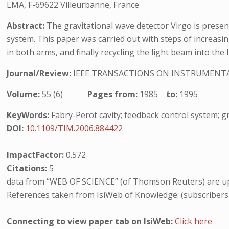
LMA, F-69622 Villeurbanne, France
Abstract:
The gravitational wave detector Virgo is present
system. This paper was carried out with steps of increasin
in both arms, and finally recycling the light beam into the
Journal/Review:
IEEE TRANSACTIONS ON INSTRUMEN
Volume:
55 (6)
Pages from:
1985
to:
1995
KeyWords:
Fabry-Perot cavity; feedback control system; gr
DOI:
10.1109/TIM.2006.884422
ImpactFactor:
0.572
Citations:
5
data from “WEB OF SCIENCE” (of Thomson Reuters) are up
References taken from IsiWeb of Knowledge: (subscribers
Connecting to view paper tab on IsiWeb:
Click here