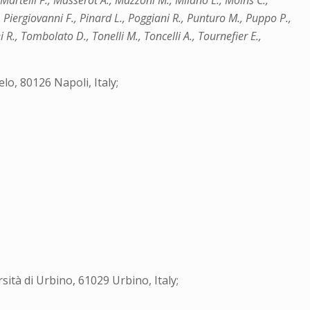
artelli F., Masserot A., Mazzoni M., Milano L., Moins C.,
, Piergiovanni F., Pinard L., Poggiani R., Punturo M., Puppo P.,
ei R., Tombolato D., Tonelli M., Toncelli A., Tournefier E.,
lo, 80126 Napoli, Italy;
sità di Urbino, 61029 Urbino, Italy;