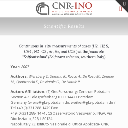
Scientific Results
Continuous in-situ measurements of gases (H2 , H2 S,
CH4 , N2 , O2 , Ar, He, and CO2 ) at the fumarole
“Sofﬁonissimo” (Solfatara volcano, southern Italy)
Year:
2007
Authors:
Wiersberg T., Somma R., Rocco A., De Rosa M., Zimmer
M., Quattrocchi F., De Natale G., De Natale P.
Autors Affiliation:
(1) GeoForschungsZentrum Potsdam
Section 4.2 Telegrafenberg B323 14473 Potsdam
Germany (wiers@gfz-potsdam.de, weihei@gfz-potsdam.de /
Tel +49 (0) 331 288-1479 Fax:
+49 (0) 331 288- 1474 , (2) Osservatorio Vesuviano, INGV, Via
Diocleziano, 328, I-80124
Napoli, Italy, (3) Istituto Nazionale di Ottica Applicata- CNR,