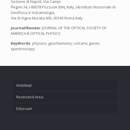
Sezione di Napoli, Via Campi
Flegrei 34, I-80078 Pozzuoli (NA), Italy, (4) Istituto Nazionale di
Geoﬁsica e Vulcanologia,
Via di Vigna Murata 605, 00143 Roma Italy
Journal/Review:
JOURNAL OF THE OPTICAL SOCIETY OF
AMERICA B-OPTICAL PHYSICS
KeyWords:
phyisics; geochemistry; volcanic gases;
spectroscopy;
WebMail
Restricted Area
Eduroam