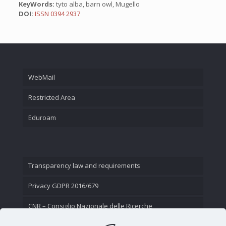
KeyWords:
tyto alba, barn owl, Mugello
DOI:
ISSN 0394 2937
WebMail
Restricted Area
Eduroam
Transparency law and requirements
Privacy GDPR 2016/679
CNR – Consiglio Nazionale delle Ricerche